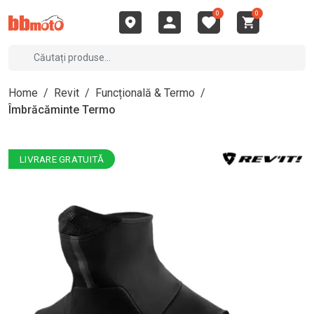
0
0
Home
/
Revit
/
Funcțională & Termo
/
Îmbrăcăminte Termo
LIVRARE GRATUITĂ