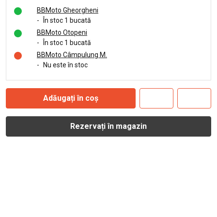
BBMoto Gheorgheni
-
În stoc 1 bucată
BBMoto Otopeni
-
În stoc 1 bucată
BBMoto Câmpulung M.
-
Nu este în stoc
Adăugați în coș
Rezervați în magazin