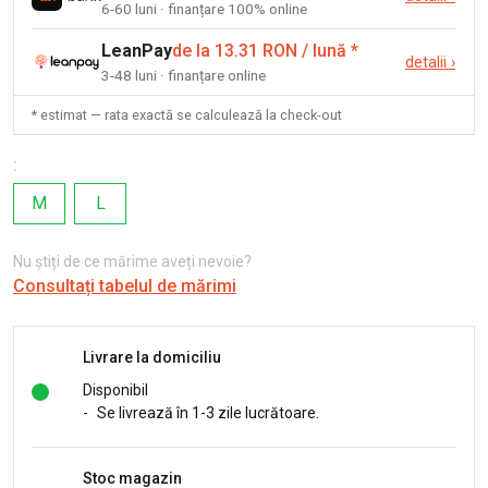
6-60 luni · finanțare 100% online
LeanPay
de la 13.31 RON / lună
*
detalii
›
3-48 luni · finanțare online
* estimat — rata exactă se calculează la check-out
:
M
L
Nu știți de ce mărime aveți nevoie?
Consultați tabelul de mărimi
Livrare la domiciliu
Disponibil
-
Se livrează în 1-3 zile lucrătoare.
Stoc magazin