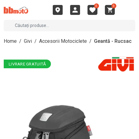
0
0
Home
/
Givi
/
Accesorii Motociclete
/
Geantă - Rucsac
LIVRARE GRATUITĂ