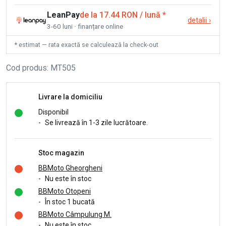
LeanPay
de la 17.44 RON / lună
*
detalii
›
3-60 luni · finanțare online
* estimat — rata exactă se calculează la check-out
Cod produs
:
MT505
Livrare la domiciliu
Disponibil
-
Se livrează în 1-3 zile lucrătoare.
Stoc magazin
BBMoto Gheorgheni
-
Nu este în stoc
BBMoto Otopeni
-
În stoc 1 bucată
BBMoto Câmpulung M.
-
Nu este în stoc