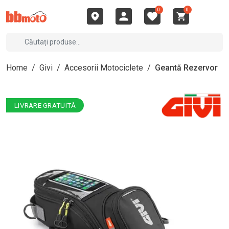
0
0
Home
/
Givi
/
Accesorii Motociclete
/
Geantă Rezervor
LIVRARE GRATUITĂ