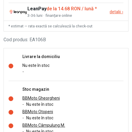
LeanPay
de la 14.68 RON / lună
*
detalii
›
3-36 luni · finanțare online
* estimat — rata exactă se calculează la check-out
Cod produs
:
EA106B
Livrare la domiciliu
Nu este în stoc
-
Stoc magazin
BBMoto Gheorgheni
-
Nu este în stoc
BBMoto Otopeni
-
Nu este în stoc
BBMoto Câmpulung M.
-
Nu este în stoc