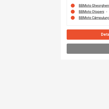
BBMoto Gheorghen
BBMoto Otopeni
-
BBMoto Câmpulung
Deta