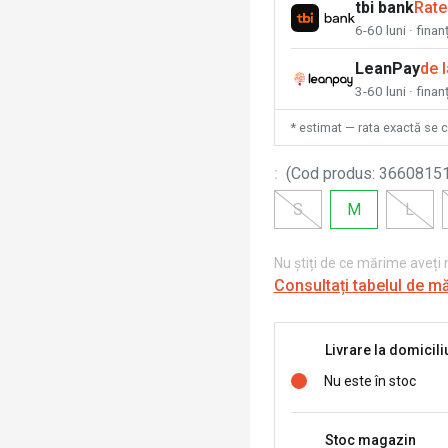
tbi bank
Rate
6-60 luni · fina
LeanPay
de 
3-60 luni · finan
* estimat — rata exactă se 
:
(
Cod produs
:
3660815
S
M
L
Nu știți de ce mărime aveți
Consultați tabelul de m
Livrare la domicili
Nu este în stoc
Stoc magazin