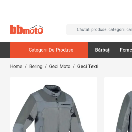
Categorii De Produse
Bărbați
Feme
Home
/
Bering
/
Geci Moto
/
Geci Textil