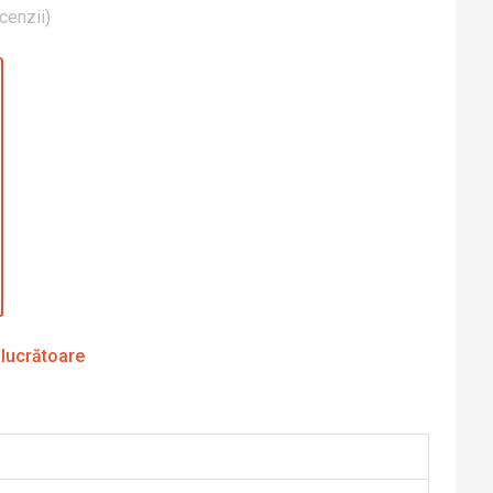
cenzii
)
 lucrătoare