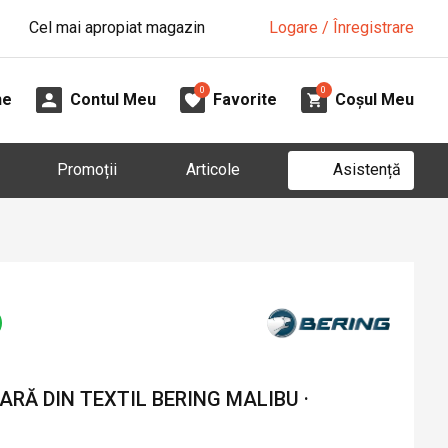
Cel mai apropiat magazin
Logare / Înregistrare
0
0
ne
Contul Meu
Favorite
Coșul Meu
Asistență
Promoții
Articole
RĂ DIN TEXTIL BERING MALIBU ·