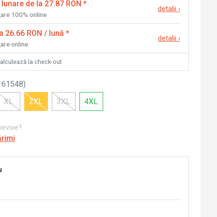
 lunare de la 27.87 RON
*
detalii
›
nțare 100% online
la 26.66 RON / lună
*
detalii
›
țare online
calculează la check-out
161548
)
XL
2XL
3XL
4XL
 nevoie?
ărimi
u