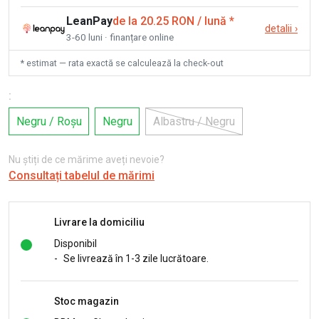
LeanPay
de la 20.25 RON / lună
*
detalii
›
3-60 luni · finanțare online
* estimat — rata exactă se calculează la check-out
:
Negru / Roșu
Negru
Albastru / Negru
Nu știți de ce mărime aveți nevoie?
Consultați tabelul de mărimi
Livrare la domiciliu
Disponibil
-
Se livrează în 1-3 zile lucrătoare.
Stoc magazin