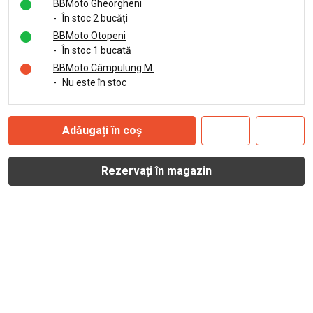
BBMoto Gheorgheni
-
În stoc 2 bucăți
BBMoto Otopeni
-
În stoc 1 bucată
BBMoto Câmpulung M.
-
Nu este în stoc
Adăugați în coș
Rezervați în magazin