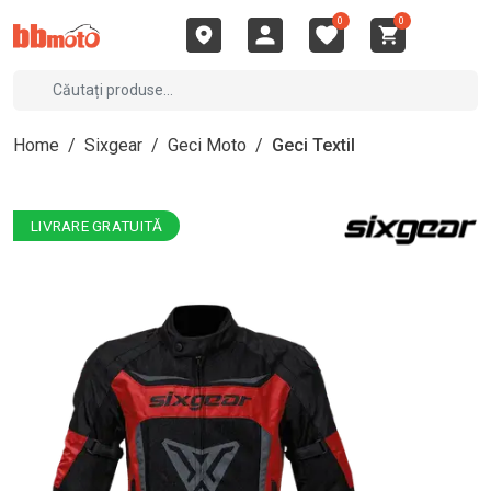
0
0
Home
/
Sixgear
/
Geci Moto
/
Geci Textil
LIVRARE GRATUITĂ