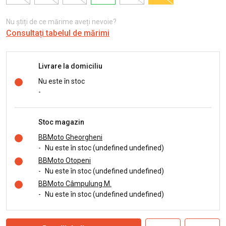
Nu știți de ce mărime aveți nevoie?
Consultați tabelul de mărimi
Livrare la domiciliu
Nu este în stoc
-
Stoc magazin
BBMoto Gheorgheni
-
Nu este în stoc (undefined undefined)
BBMoto Otopeni
-
Nu este în stoc (undefined undefined)
BBMoto Câmpulung M.
-
Nu este în stoc (undefined undefined)