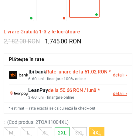
Livrare Gratuită 1-3 zile lucrătoare
2,182.00 RON
1,745.00 RON
Plătește în rate
tbi bank
Rate lunare de la 51.02 RON
*
detalii
›
6-60 luni · finanțare 100% online
LeanPay
de la 50.66 RON / lună
*
detalii
›
3-60 luni · finanțare online
* estimat — rata exactă se calculează la check-out
:
(
Cod produs
:
2TOAII1004XL
)
M
L
XL
2XL
3XL
4XL