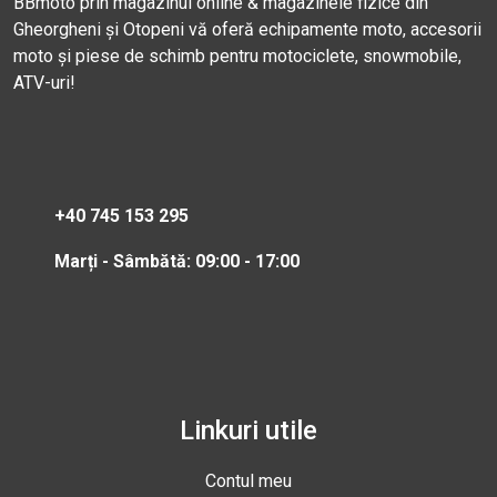
BBmoto prin magazinul online & magazinele fizice din
Gheorgheni și Otopeni vă oferă echipamente moto, accesorii
moto și piese de schimb pentru motociclete, snowmobile,
ATV-uri!
+40 745 153 295
Marți - Sâmbătă: 09:00 - 17:00
Linkuri utile
Contul meu