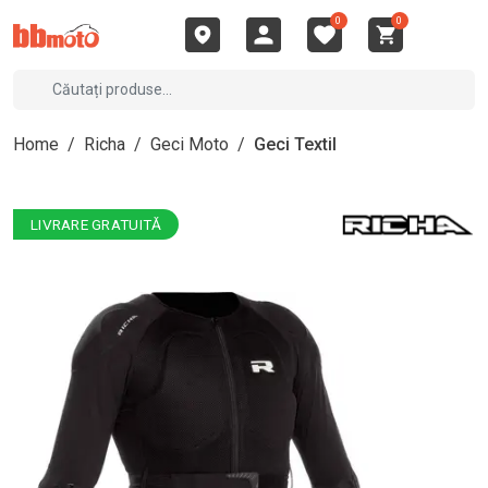
0
0
Home
/
Richa
/
Geci Moto
/
Geci Textil
LIVRARE GRATUITĂ