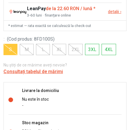
LeanPay
de la 22.60 RON / lună
*
detalii
›
3-60 luni · finanțare online
* estimat — rata exactă se calculează la check-out
:
(
Cod produs
:
8FD100S
)
S
M
L
XL
2XL
3XL
4XL
Nu știți de ce mărime aveți nevoie?
Consultați tabelul de mărimi
Livrare la domiciliu
Nu este în stoc
-
Stoc magazin