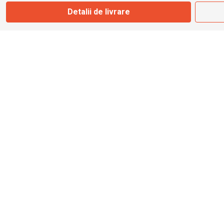
Detalii de livrare
info@bbmoto.ro
Magazin
Otopeni
Str. Ferme D Nr. 2
Otopeni, Ilfov
Marți - Sâmbătă: 10:00 - 18:00
0755 141 155