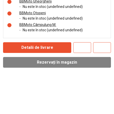
BBMoto Gheorgheni
-
Nu este în stoc (undefined undefined)
BBMoto Otopeni
-
Nu este în stoc (undefined undefined)
BBMoto Câmpulung M.
-
Nu este în stoc (undefined undefined)
Detalii de livrare
Rezervați în magazin