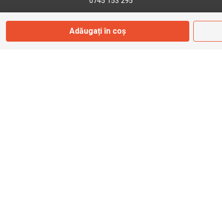
0745 153 295
Adăugați în coș
info@bbmoto.ro
Magazin
Otopeni
Str. Ferme D Nr. 2
Otopeni, Ilfov
Marți - Sâmbătă: 10:00 - 18:00
0755 141 155