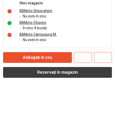
Stoc magazin
BBMoto Gheorgheni
-
Nu este în stoc
BBMoto Otopeni
-
În stoc 4 bucăți
BBMoto Câmpulung M.
-
Nu este în stoc
Adăugați în coș
Rezervați în magazin