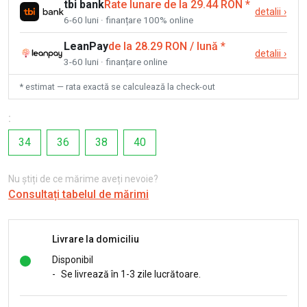
tbi bank
Rate lunare de la 29.44 RON
*
detalii
›
6-60 luni · finanțare 100% online
LeanPay
de la 28.29 RON / lună
*
detalii
›
3-60 luni · finanțare online
* estimat — rata exactă se calculează la check-out
:
34
36
38
40
Nu știți de ce mărime aveți nevoie?
Consultați tabelul de mărimi
Livrare la domiciliu
Disponibil
-
Se livrează în 1-3 zile lucrătoare.