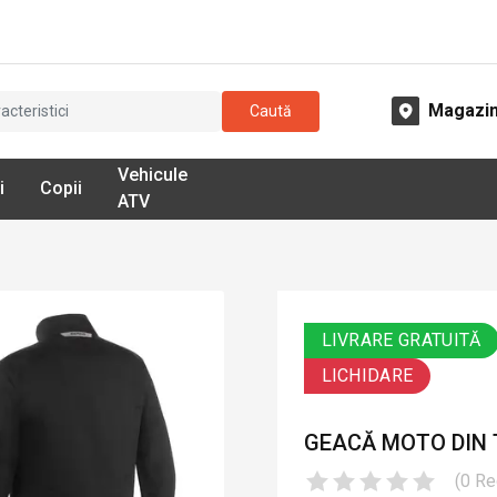
Magazi
Caută
Vehicule
i
Copii
ATV
LIVRARE GRATUITĂ
LICHIDARE
GEACĂ MOTO DIN T
(
0
Re