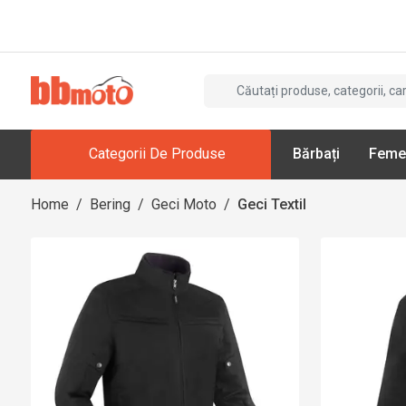
Categorii De Produse
Bărbați
Feme
Home
/
Bering
/
Geci Moto
/
Geci Textil