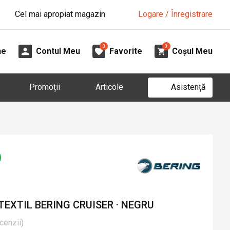
Cel mai apropiat magazin
Logare / Înregistrare
0
0
ne
Contul Meu
Favorite
Coșul Meu
Asistență
Promoții
Articole
EXTIL BERING CRUISER · NEGRU
cenzii
)