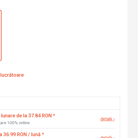
 lucrătoare
 lunare de la 37.84 RON
*
detalii
›
nțare 100% online
la 36.99 RON / lună
*
detalii
›