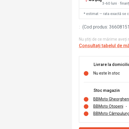
3-60 luni · finan
* estimat — rata exactă se 
:
(
Cod produs
:
3660815
Nu știți de ce mărime aveți
Consultați tabelul de m
Livrare la domicili
Nu este în stoc
Stoc magazin
BBMoto Gheorghen
BBMoto Otopeni
-
BBMoto Câmpulung