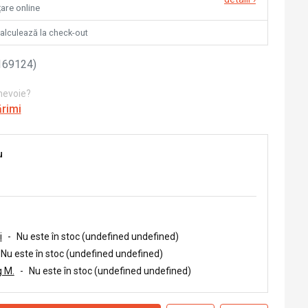
țare online
calculează la check-out
169124
)
 nevoie?
ărimi
u
i
-
Nu este în stoc (undefined undefined)
Nu este în stoc (undefined undefined)
 M.
-
Nu este în stoc (undefined undefined)