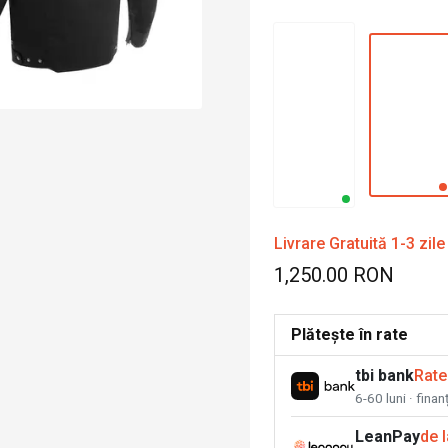
Livrare Gratuită 1-3 zile
1,250.00 RON
Plătește în rate
tbi bank
Rate
6-60 luni · fina
LeanPay
de 