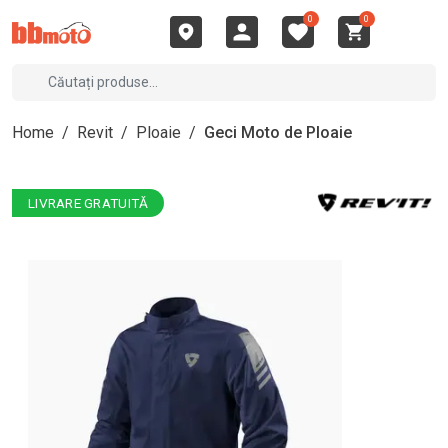
0
0
Home
/
Revit
/
Ploaie
/
Geci Moto de Ploaie
LIVRARE GRATUITĂ