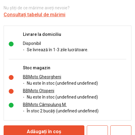
Nu știți de ce mărime aveți nevoie?
Consultați tabelul de mărimi
Livrare la domiciliu
Disponibil
-
Se livrează în 1-3 zile lucrătoare.
Stoc magazin
BBMoto Gheorgheni
-
Nu este în stoc (undefined undefined)
BBMoto Otopeni
-
Nu este în stoc (undefined undefined)
BBMoto Câmpulung M.
-
În stoc 2 bucăți (undefined undefined)
Adăugați în coș