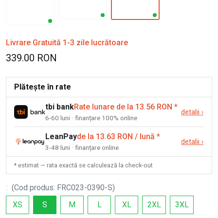
Livrare Gratuită 1-3 zile lucrătoare
339.00 RON
Plătește în rate
tbi bank
Rate lunare de la 13.56 RON
*
detalii
›
6-60 luni · finanțare 100% online
LeanPay
de la 13.63 RON / lună
*
detalii
›
3-48 luni · finanțare online
* estimat — rata exactă se calculează la check-out
:
(
Cod produs
:
FRC023-0390-S
)
XS
S
M
L
XL
2XL
3XL