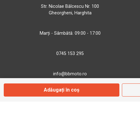
Str. Nicolae Bălcescu Nr. 100
Gheorgheni, Harghita
Marți - Sâmbătă: 09:00 - 17:00
0745 153 295
info@bbmoto.ro
Adăugați în coș
Magazin
Otopeni
Str. Ferme D Nr. 2