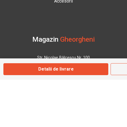
Accesorii
Magazin
Gheorgheni
Str. Nicolae Bălcescu Nr. 100
Gheorgheni, Harghita
Detalii de livrare
Marți - Sâmbătă: 09:00 - 17:00
0745 153 295
info@bbmoto.ro