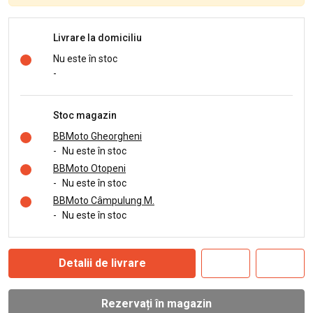
Livrare la domiciliu
Nu este în stoc
-
Stoc magazin
BBMoto Gheorgheni
-
Nu este în stoc
BBMoto Otopeni
-
Nu este în stoc
BBMoto Câmpulung M.
-
Nu este în stoc
Detalii de livrare
Rezervați în magazin