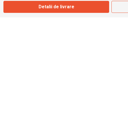
Detalii de livrare
info@bbmoto.ro
Magazin
Otopeni
Str. Ferme D Nr. 2
Otopeni, Ilfov
Marți - Sâmbătă: 10:00 - 18:00
0755 141 155