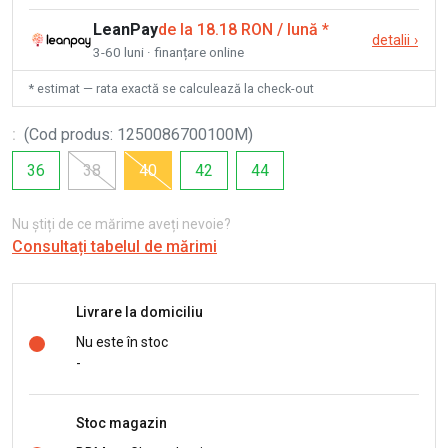
LeanPay
de la 18.18 RON / lună
*
detalii
›
3-60 luni · finanțare online
* estimat — rata exactă se calculează la check-out
:
(
Cod produs
:
1250086700100M
)
36
38
40
42
44
Nu știți de ce mărime aveți nevoie?
Consultați tabelul de mărimi
Livrare la domiciliu
Nu este în stoc
-
Stoc magazin