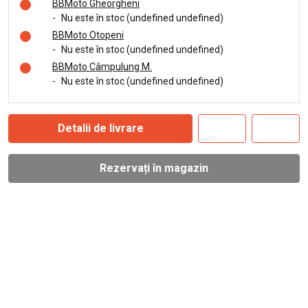
BBMoto Gheorgheni
-
Nu este în stoc (undefined undefined)
BBMoto Otopeni
-
Nu este în stoc (undefined undefined)
BBMoto Câmpulung M.
-
Nu este în stoc (undefined undefined)
Detalii de livrare
Rezervați în magazin