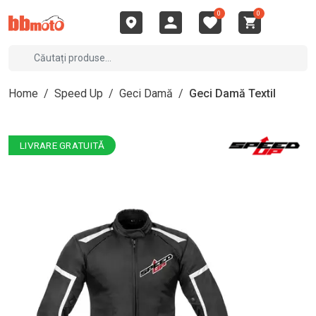
0
0
Home
/
Speed Up
/
Geci Damă
/
Geci Damă Textil
LIVRARE GRATUITĂ