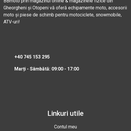
BBmoto prin magazinul online & magazinele fizice din
Gheorgheni și Otopeni vă oferă echipamente moto, accesorii
moto și piese de schimb pentru motociclete, snowmobile,
ATV-uri!
+40 745 153 295
Marți - Sâmbătă: 09:00 - 17:00
Linkuri utile
Contul meu