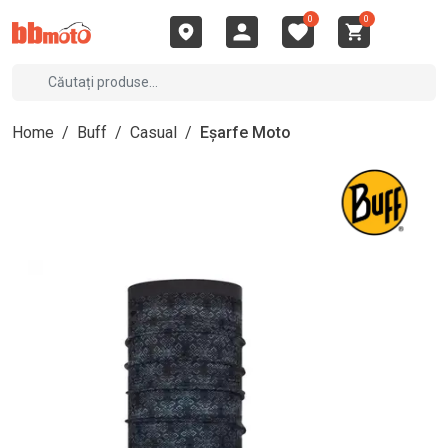
0
0
Home
/
Buff
/
Casual
/
Eșarfe Moto