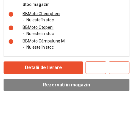
Stoc magazin
BBMoto Gheorgheni
-
Nu este în stoc
BBMoto Otopeni
-
Nu este în stoc
BBMoto Câmpulung M.
-
Nu este în stoc
Detalii de livrare
Rezervați în magazin