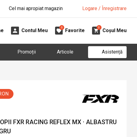
Cel mai apropiat magazin
Logare / Înregistrare
0
0
ne
Contul Meu
Favorite
Coșul Meu
Asistență
Promoții
Articole
 RON
PII FXR RACING REFLEX MX · ALBASTRU
EGRU