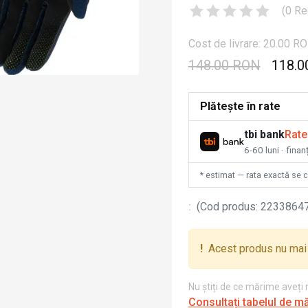
(
0
Re
Cost de livrare: 20.00 R
148.00 RON
118.0
Plătește în rate
tbi bank
Rate
6-60 luni · fina
* estimat — rata exactă se 
:
(
Cod produs
:
2233864
!
Acest produs nu mai 
Nu știți de ce mărime aveți
Consultați tabelul de m