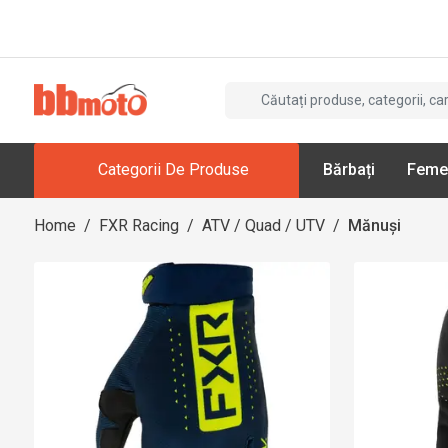
Categorii De Produse
Bărbați
Feme
Home
/
FXR Racing
/
ATV / Quad / UTV
/
Mănuși