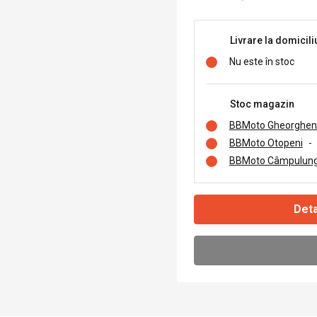
Livrare la domicili
Nu este în stoc
Stoc magazin
BBMoto Gheorghen
BBMoto Otopeni
-
BBMoto Câmpulung
Deta