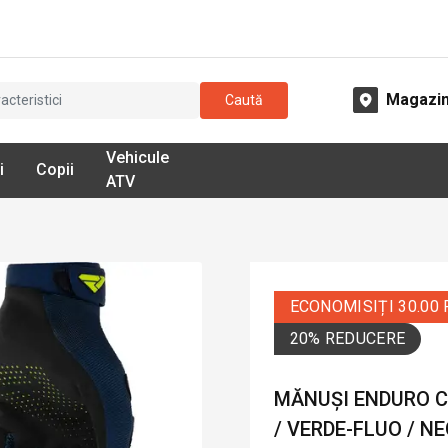
Magazi
Caută
Vehicule
i
Copii
ATV
ECONOMISIȚI 30.00
20% REDUCERE
MĂNUȘI ENDURO CO
/ VERDE-FLUO / N