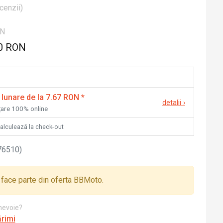
cenzii
)
ON
0 RON
 lunare de la 7.67 RON
*
detalii
›
nțare 100% online
calculează la check-out
76510
)
face parte din oferta BBMoto.
 nevoie?
ărimi