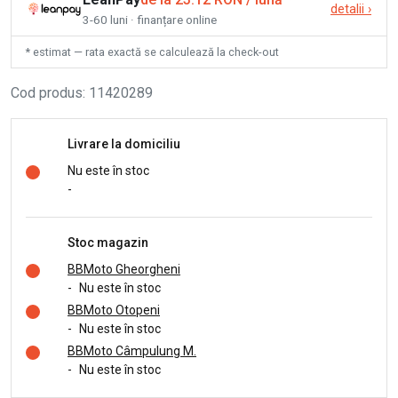
detalii
›
3-60 luni · finanțare online
* estimat — rata exactă se calculează la check-out
Cod produs
:
11420289
Livrare la domiciliu
Nu este în stoc
-
Stoc magazin
BBMoto Gheorgheni
-
Nu este în stoc
BBMoto Otopeni
-
Nu este în stoc
BBMoto Câmpulung M.
-
Nu este în stoc