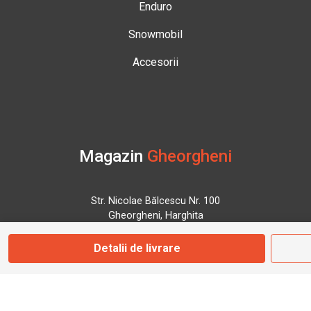
Enduro
Snowmobil
Accesorii
Magazin
Gheorgheni
Str. Nicolae Bălcescu Nr. 100
Gheorgheni, Harghita
Detalii de livrare
Marți - Sâmbătă: 09:00 - 17:00
0745 153 295