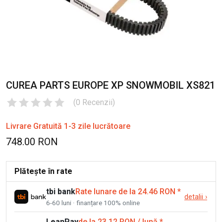
CUREA PARTS EUROPE XP SNOWMOBIL XS821
(
0
Recenzii
)
Livrare Gratuită 1-3 zile lucrătoare
748.00 RON
Plătește în rate
tbi bank
Rate lunare de la 24.46 RON
*
detalii
›
6-60 luni · finanțare 100% online
LeanPay
de la 23.12 RON / lună
*