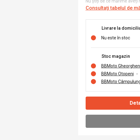
Nu știți de ce mărime aveți
Consultați tabelul de m
Livrare la domicili
Nu este în stoc
Stoc magazin
BBMoto Gheorghen
BBMoto Otopeni
-
BBMoto Câmpulung
Deta