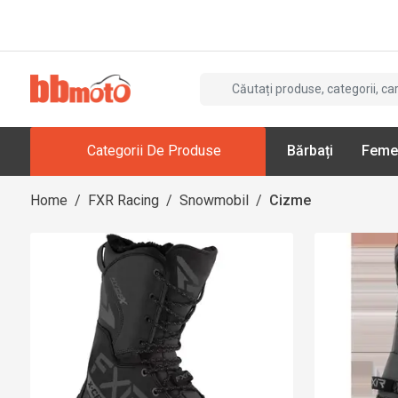
Categorii De Produse
Bărbați
Feme
Home
/
FXR Racing
/
Snowmobil
/
Cizme