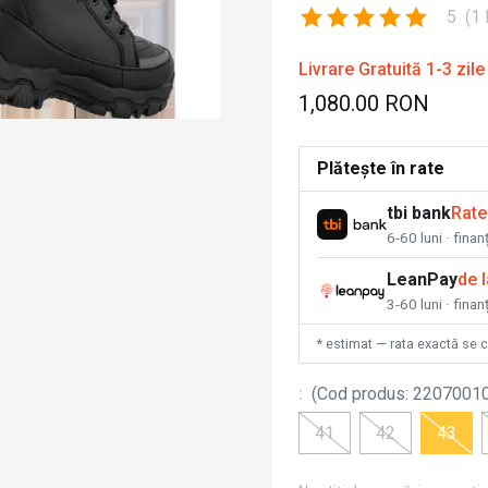
5
(
1
Livrare Gratuită 1-3 zile
1,080.00 RON
Plătește în rate
tbi bank
Rate
6-60 luni · fina
LeanPay
de 
3-60 luni · finan
* estimat — rata exactă se 
:
(
Cod produs
:
2207001
41
42
43