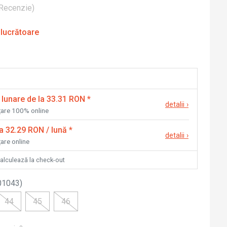
Recenzie
)
 lucrătoare
 lunare de la 33.31 RON
*
detalii
›
nțare 100% online
la 32.29 RON / lună
*
detalii
›
țare online
calculează la check-out
01043
)
44
45
46