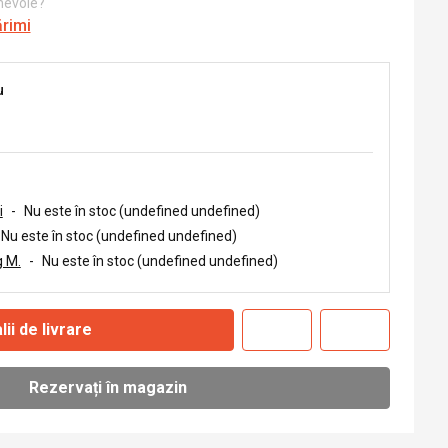
 nevoie?
ărimi
u
i
-
Nu este în stoc (undefined undefined)
Nu este în stoc (undefined undefined)
 M.
-
Nu este în stoc (undefined undefined)
lii de livrare
Rezervați în magazin