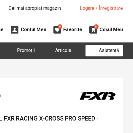
Cel mai apropiat magazin
Logare / Înregistrare
0
0
ne
Contul Meu
Favorite
Coșul Meu
Asistență
Promoții
Articole
 FXR RACING X-CROSS PRO SPEED ·