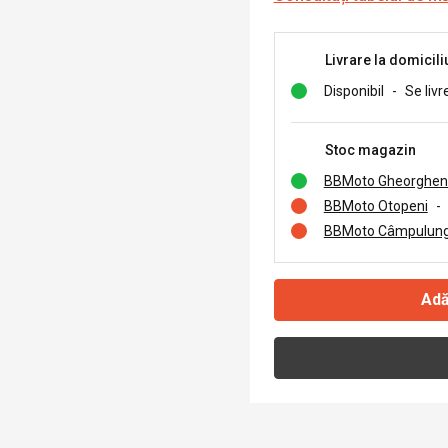
Livrare la domicili
Disponibil
-
Se livr
Stoc magazin
BBMoto Gheorghen
BBMoto Otopeni
-
BBMoto Câmpulung
Adă