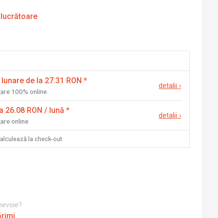
 lucrătoare
 lunare de la 27.31 RON
*
detalii
›
nțare 100% online
la 26.08 RON / lună
*
detalii
›
țare online
calculează la check-out
 nevoie?
ărimi