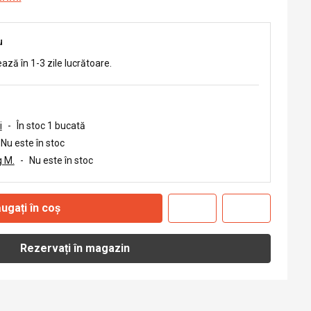
u
ează în 1-3 zile lucrătoare.
i
-
În stoc 1 bucată
Nu este în stoc
 M.
-
Nu este în stoc
ugați în coș
Rezervați în magazin