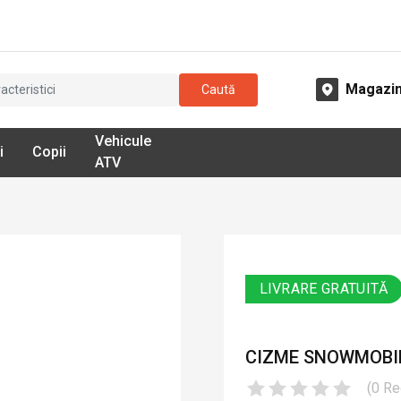
Magazi
Caută
Vehicule
i
Copii
ATV
LIVRARE GRATUITĂ
CIZME SNOWMOBIL 
(
0
Re