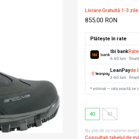
Livrare Gratuită 1-3 zile
855.00 RON
Plătește în rate
tbi bank
Rate
6-60 luni · fina
LeanPay
de 
3-60 luni · finan
* estimat — rata exactă se 
:
40
42
Nu știți de ce mărime aveți
Consultați tabelul de m