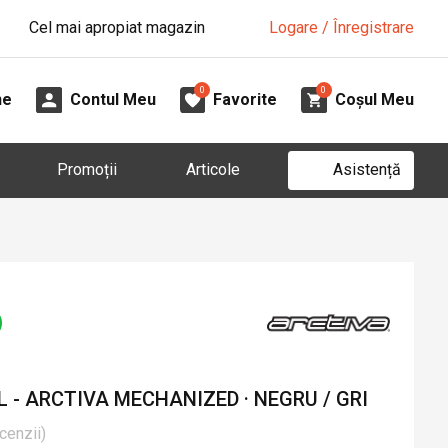
Cel mai apropiat magazin
Logare / Înregistrare
0
0
ne
Contul Meu
Favorite
Coșul Meu
Asistență
Promoții
Articole
- ARCTIVA MECHANIZED · NEGRU / GRI
cenzii
)