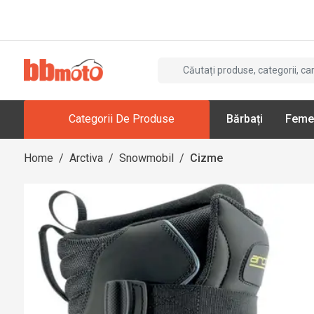
Categorii De Produse
Bărbați
Feme
Home
/
Arctiva
/
Snowmobil
/
Cizme