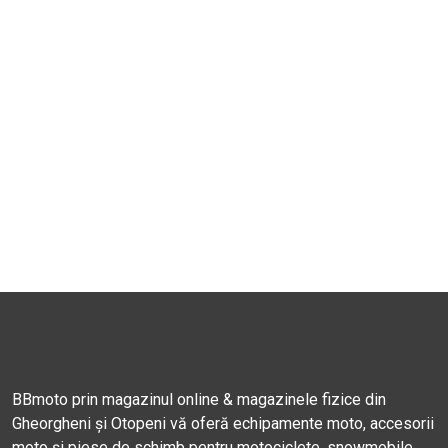
BBmoto prin magazinul online & magazinele fizice din
Gheorgheni și Otopeni vă oferă echipamente moto, accesorii
moto și piese de schimb pentru motociclete, snowmobile,