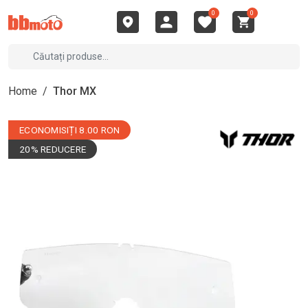
0
0
Home
/
Thor MX
ECONOMISIȚI 8.00 RON
20% REDUCERE