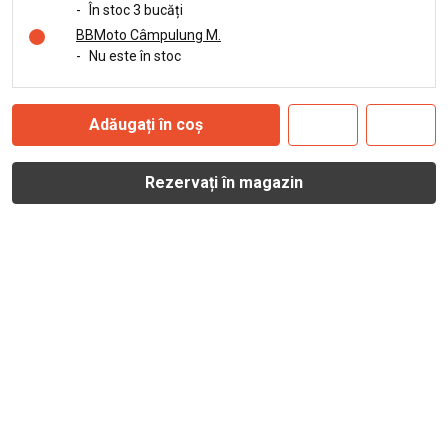
-
În stoc 3 bucăți
BBMoto Câmpulung M.
-
Nu este în stoc
Adăugați în coș
Rezervați în magazin