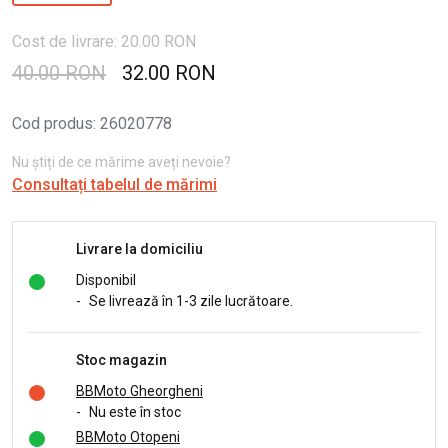
Cost de livrare: 20.00 RON
40.00 RON
32.00 RON
Cod produs
:
26020778
Nu știți de ce mărime aveți nevoie?
Consultați tabelul de mărimi
Livrare la domiciliu
Disponibil
-
Se livrează în 1-3 zile lucrătoare.
Stoc magazin
BBMoto Gheorgheni
-
Nu este în stoc
BBMoto Otopeni