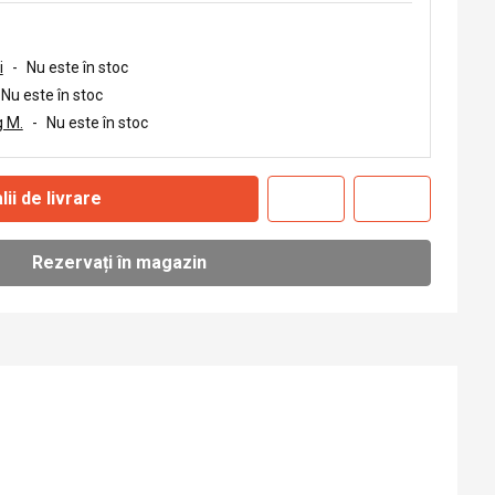
i
-
Nu este în stoc
Nu este în stoc
 M.
-
Nu este în stoc
lii de livrare
Rezervați în magazin