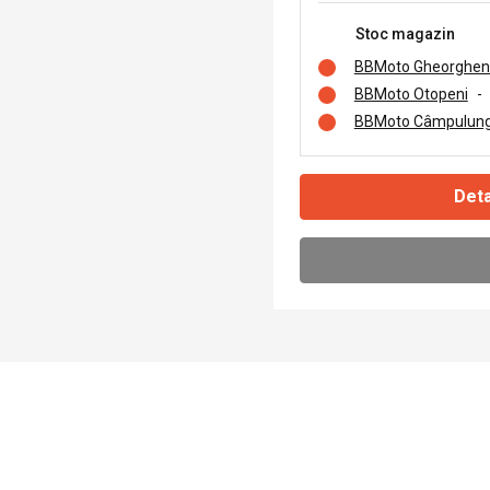
Stoc magazin
BBMoto Gheorghen
BBMoto Otopeni
-
BBMoto Câmpulung
Deta