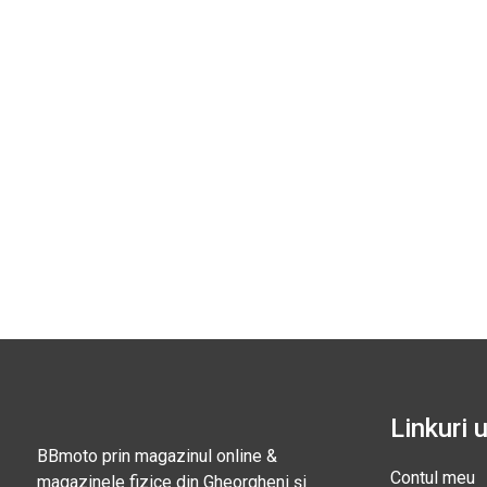
Linkuri u
BBmoto prin magazinul online &
Contul meu
magazinele fizice din Gheorgheni și