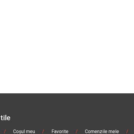
tile
/
Coșul meu
/
Favorite
/
Comenzile mele
/