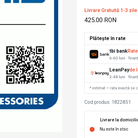
Livrare Gratuită 1-3 zile
425.00 RON
Plătește în rate
tbi bank
Rate
6-60 luni · fina
LeanPay
de 
3-48 luni · finan
* estimat — rata exactă se 
Cod produs
:
1822851
Livrare la domicili
Nu este în stoc