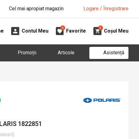
Cel mai apropiat magazin
Logare / Înregistrare
0
0
ne
Contul Meu
Favorite
Coșul Meu
Asistență
Promoții
Articole
LARIS 1822851
cenzii
)