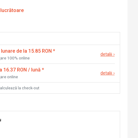
 lucrătoare
 lunare de la 15.85 RON
*
detalii
›
nțare 100% online
la 16.37 RON / lună
*
detalii
›
țare online
calculează la check-out
u