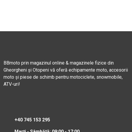
BBmoto prin magazinul online & magazinele fizice din
Gheorgheni și Otopeni vă oferă echipamente moto, accesorii
moto și piese de schimb pentru motociclete, snowmobile,
ATV-uri!
+40 745 153 295
Marți - Sâmbătă: 09:00 - 17:00