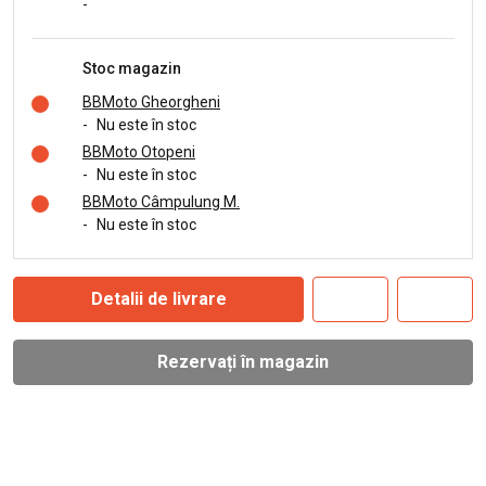
-
Stoc magazin
BBMoto Gheorgheni
-
Nu este în stoc
BBMoto Otopeni
-
Nu este în stoc
BBMoto Câmpulung M.
-
Nu este în stoc
Detalii de livrare
Rezervați în magazin