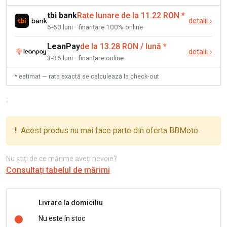
tbi bank
Rate lunare de la 11.22 RON
*
detalii
›
6-60 luni · finanțare 100% online
LeanPay
de la 13.28 RON / lună
*
detalii
›
3-36 luni · finanțare online
* estimat — rata exactă se calculează la check-out
:
!
Acest produs nu mai face parte din oferta BBMoto.
Nu știți de ce mărime aveți nevoie?
Consultați tabelul de mărimi
Livrare la domiciliu
Nu este în stoc