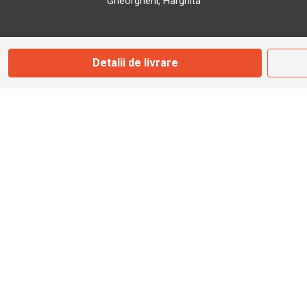
Gheorgheni, Harghita
Marți - Sâmbătă: 09:00 - 17:00
Detalii de livrare
0745 153 295
info@bbmoto.ro
Magazin
Otopeni
Str. Ferme D Nr. 2
Otopeni, Ilfov