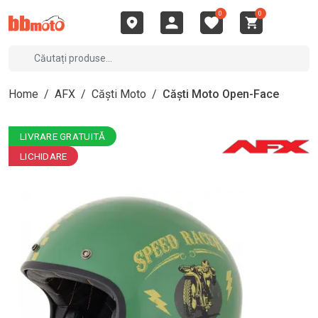
0
0
Home
/
AFX
/
Căști Moto
/
Căști Moto Open-Face
LIVRARE GRATUITĂ
LICHIDARE