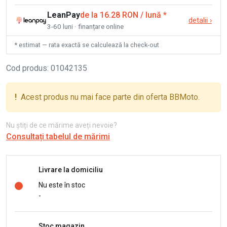
LeanPay
de la 16.28 RON / lună
*
detalii
›
3-60 luni · finanțare online
* estimat — rata exactă se calculează la check-out
Cod produs
:
01042135
!
Acest produs nu mai face parte din oferta BBMoto.
Nu știți de ce mărime aveți nevoie?
Consultați tabelul de mărimi
Livrare la domiciliu
Nu este în stoc
-
Stoc magazin