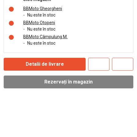
BBMoto Gheorgheni
-
Nu este în stoc
BBMoto Otopeni
-
Nu este în stoc
BBMoto Câmpulung M.
-
Nu este în stoc
Detalii de livrare
Rezervați în magazin