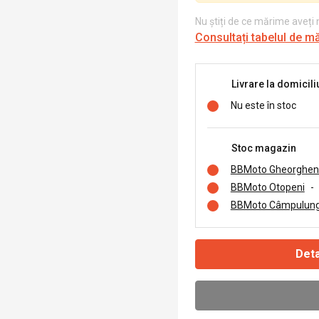
Nu știți de ce mărime aveți
Consultați tabelul de m
Livrare la domicili
Nu este în stoc
Stoc magazin
BBMoto Gheorghen
BBMoto Otopeni
-
BBMoto Câmpulung
Deta