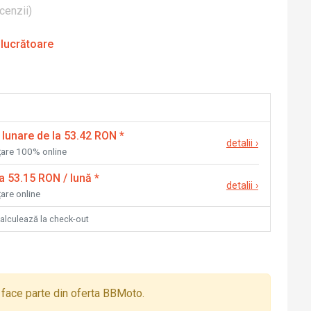
cenzii
)
 lucrătoare
 lunare de la 53.42 RON
*
detalii
›
nțare 100% online
la 53.15 RON / lună
*
detalii
›
țare online
calculează la check-out
face parte din oferta BBMoto.