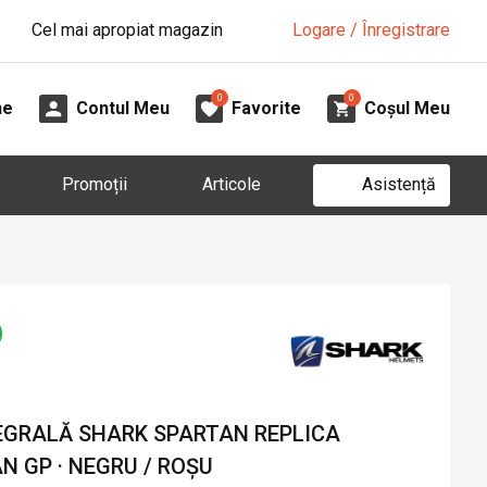
Cel mai apropiat magazin
Logare / Înregistrare
0
0
ne
Contul Meu
Favorite
Coșul Meu
Asistență
Promoții
Articole
GRALĂ SHARK SPARTAN REPLICA
 GP · NEGRU / ROȘU