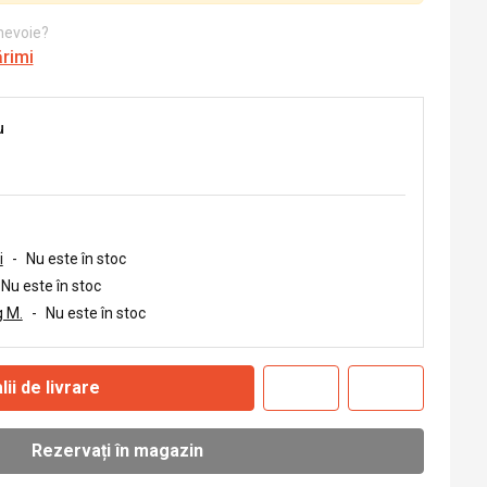
 nevoie?
ărimi
u
i
-
Nu este în stoc
Nu este în stoc
 M.
-
Nu este în stoc
lii de livrare
Rezervați în magazin