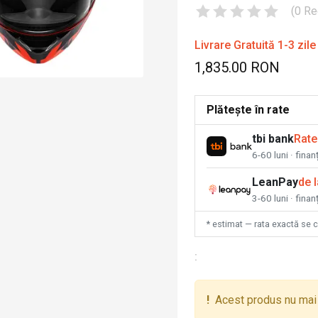
(
0
Re
Livrare Gratuită 1-3 zile
1,835.00 RON
Plătește în rate
tbi bank
Rate
6-60 luni · fina
LeanPay
de 
3-60 luni · finan
* estimat — rata exactă se 
:
!
Acest produs nu mai 