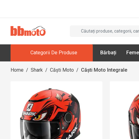
Categorii De Produse
Bărbați
Feme
Home
/
Shark
/
Căști Moto
/
Căști Moto Integrale