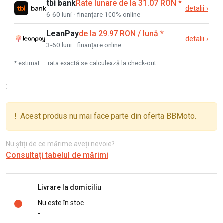
tbi bank
Rate lunare de la 31.07 RON
*
detalii
›
6-60 luni · finanțare 100% online
LeanPay
de la 29.97 RON / lună
*
detalii
›
3-60 luni · finanțare online
* estimat — rata exactă se calculează la check-out
:
!
Acest produs nu mai face parte din oferta BBMoto.
Nu știți de ce mărime aveți nevoie?
Consultați tabelul de mărimi
Livrare la domiciliu
Nu este în stoc
-