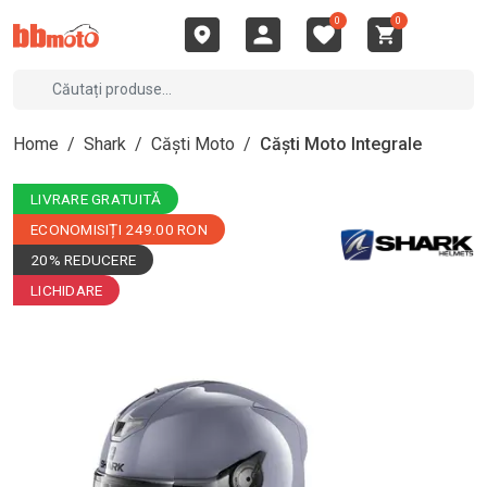
0
0
Home
/
Shark
/
Căști Moto
/
Căști Moto Integrale
LIVRARE GRATUITĂ
ECONOMISIȚI 249.00 RON
20% REDUCERE
LICHIDARE