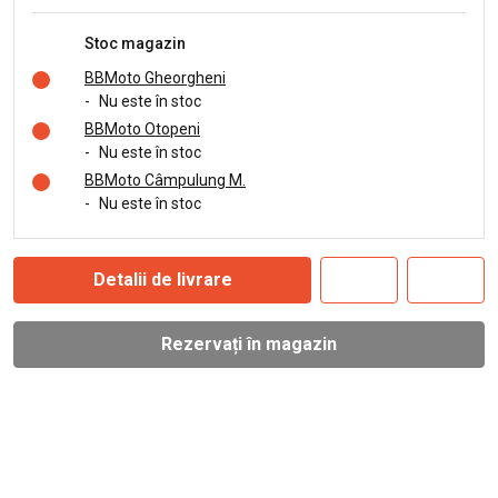
Stoc magazin
BBMoto Gheorgheni
-
Nu este în stoc
BBMoto Otopeni
-
Nu este în stoc
BBMoto Câmpulung M.
-
Nu este în stoc
Detalii de livrare
Rezervați în magazin