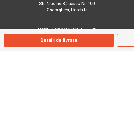
Str. Nicolae Bălcescu Nr. 100
Gheorgheni, Harghita
Marți - Sâmbătă: 09:00 - 17:00
Detalii de livrare
0745 153 295
info@bbmoto.ro
Magazin
Otopeni
Str. Ferme D Nr. 2
Otopeni, Ilfov