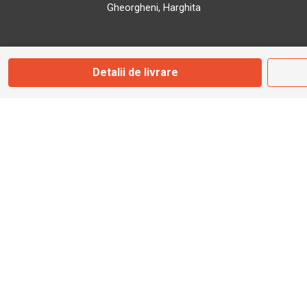
Gheorgheni, Harghita
Marți - Sâmbătă: 09:00 - 17:00
Detalii de livrare
0745 153 295
info@bbmoto.ro
Magazin
Otopeni
Str. Ferme D Nr. 2
Otopeni, Ilfov