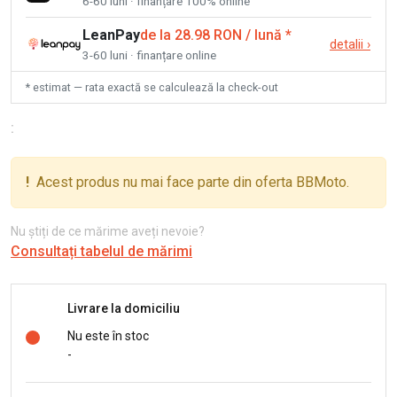
6-60 luni · finanțare 100% online
LeanPay
de la 28.98 RON / lună
*
detalii
›
3-60 luni · finanțare online
* estimat — rata exactă se calculează la check-out
:
!
Acest produs nu mai face parte din oferta BBMoto.
Nu știți de ce mărime aveți nevoie?
Consultați tabelul de mărimi
Livrare la domiciliu
Nu este în stoc
-