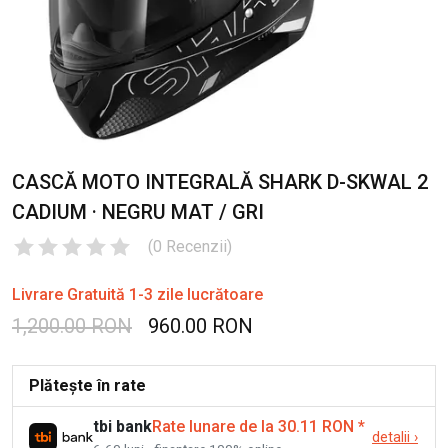
CASCĂ MOTO INTEGRALĂ SHARK D-SKWAL 2
CADIUM · NEGRU MAT / GRI
(
0
Recenzii
)
Livrare Gratuită 1-3 zile lucrătoare
1,200.00 RON
960.00 RON
Plătește în rate
tbi bank
Rate lunare de la 30.11 RON
*
detalii
›