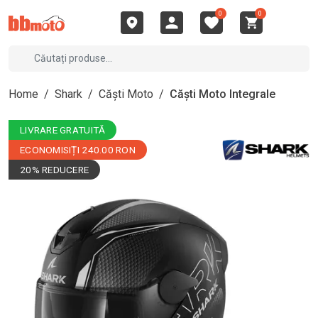
0
0
Home
/
Shark
/
Căști Moto
/
Căști Moto Integrale
LIVRARE GRATUITĂ
ECONOMISIȚI 240.00 RON
20% REDUCERE