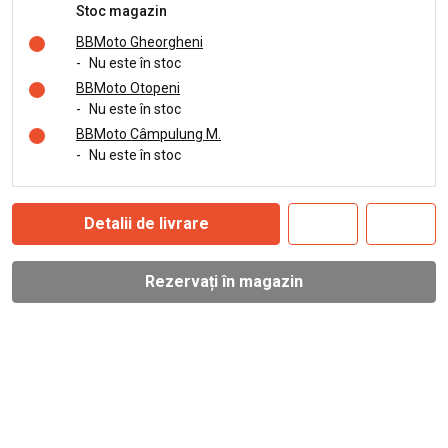
Stoc magazin
BBMoto Gheorgheni
-
Nu este în stoc
BBMoto Otopeni
-
Nu este în stoc
BBMoto Câmpulung M.
-
Nu este în stoc
Detalii de livrare
Rezervați în magazin