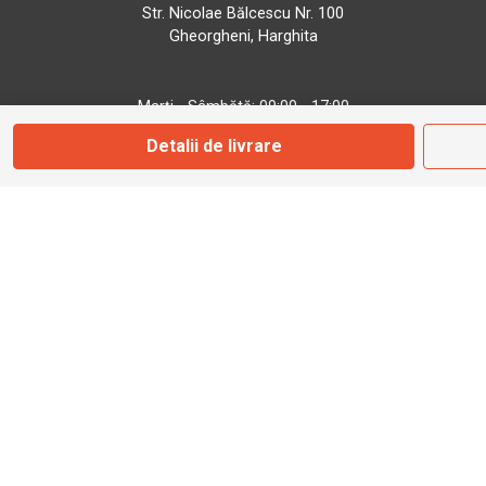
Str. Nicolae Bălcescu Nr. 100
Gheorgheni, Harghita
Marți - Sâmbătă: 09:00 - 17:00
Detalii de livrare
0745 153 295
info@bbmoto.ro
Magazin
Otopeni
Str. Ferme D Nr. 2
Otopeni, Ilfov