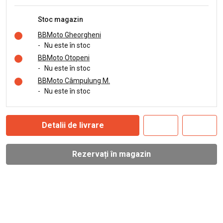
Stoc magazin
BBMoto Gheorgheni
-
Nu este în stoc
BBMoto Otopeni
-
Nu este în stoc
BBMoto Câmpulung M.
-
Nu este în stoc
Detalii de livrare
Rezervați în magazin