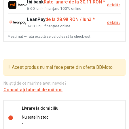
tbi bank
Rate lunare de la 30.11 RON
*
detalii
›
6-60 luni · finanțare 100% online
LeanPay
de la 28.98 RON / lună
*
detalii
›
3-60 luni · finanțare online
* estimat — rata exactă se calculează la check-out
:
!
Acest produs nu mai face parte din oferta BBMoto.
Nu știți de ce mărime aveți nevoie?
Consultați tabelul de mărimi
Livrare la domiciliu
Nu este în stoc
-