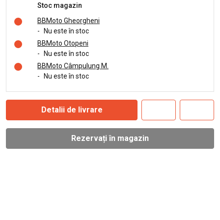
Stoc magazin
BBMoto Gheorgheni
-
Nu este în stoc
BBMoto Otopeni
-
Nu este în stoc
BBMoto Câmpulung M.
-
Nu este în stoc
Detalii de livrare
Rezervați în magazin