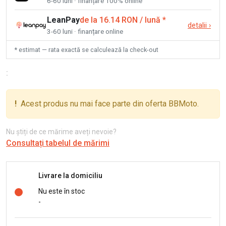
6-60 luni · finanțare 100% online
LeanPay
de la 16.14 RON / lună
*
detalii
›
3-60 luni · finanțare online
* estimat — rata exactă se calculează la check-out
:
!
Acest produs nu mai face parte din oferta BBMoto.
Nu știți de ce mărime aveți nevoie?
Consultați tabelul de mărimi
Livrare la domiciliu
Nu este în stoc
-