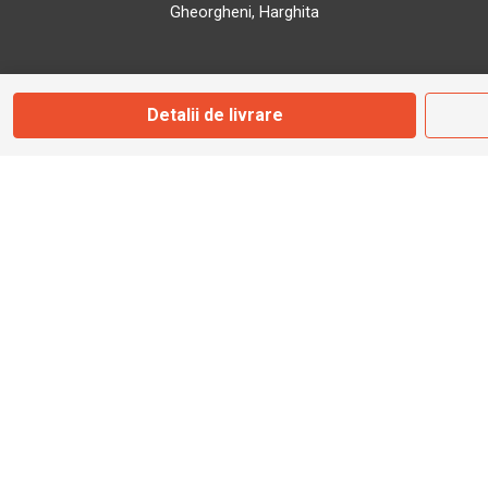
Gheorgheni, Harghita
Marți - Sâmbătă: 09:00 - 17:00
Detalii de livrare
0745 153 295
info@bbmoto.ro
Magazin
Otopeni
Str. Ferme D Nr. 2
Otopeni, Ilfov