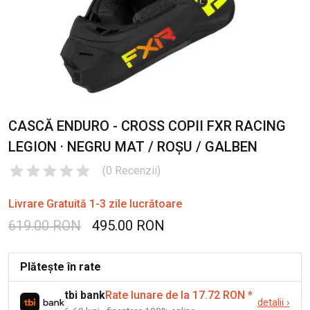
CASCĂ ENDURO - CROSS COPII FXR RACING
LEGION · NEGRU MAT / ROȘU / GALBEN
(
0
Recenzii
)
Livrare Gratuită 1-3 zile lucrătoare
619.00 RON
495.00 RON
Plătește în rate
tbi bank
Rate lunare de la 17.72 RON
*
detalii
›