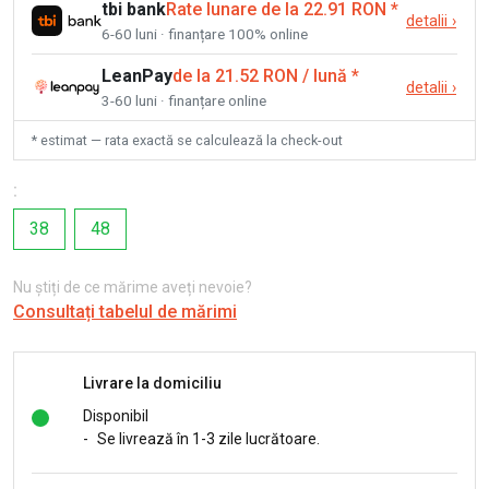
tbi bank
Rate lunare de la 22.91 RON
*
detalii
›
6-60 luni · finanțare 100% online
LeanPay
de la 21.52 RON / lună
*
detalii
›
3-60 luni · finanțare online
* estimat — rata exactă se calculează la check-out
:
38
48
Nu știți de ce mărime aveți nevoie?
Consultați tabelul de mărimi
Livrare la domiciliu
Disponibil
-
Se livrează în 1-3 zile lucrătoare.