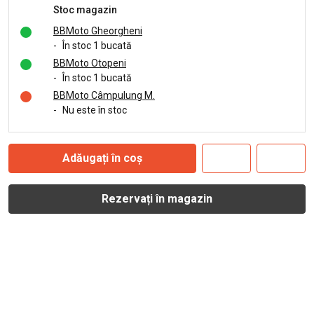
Stoc magazin
BBMoto Gheorgheni
-
În stoc 1 bucată
BBMoto Otopeni
-
În stoc 1 bucată
BBMoto Câmpulung M.
-
Nu este în stoc
Adăugați în coș
Rezervați în magazin