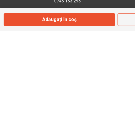
0745 153 295
Adăugați în coș
info@bbmoto.ro
Magazin
Otopeni
Str. Ferme D Nr. 2
Otopeni, Ilfov
Marți - Sâmbătă: 10:00 - 18:00
0755 141 155