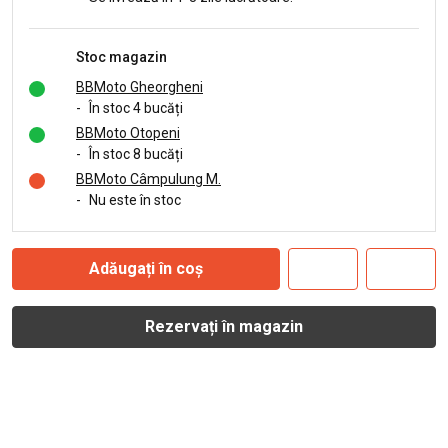
Stoc magazin
BBMoto Gheorgheni
-
În stoc 4 bucăți
BBMoto Otopeni
-
În stoc 8 bucăți
BBMoto Câmpulung M.
-
Nu este în stoc
Adăugați în coș
Rezervați în magazin