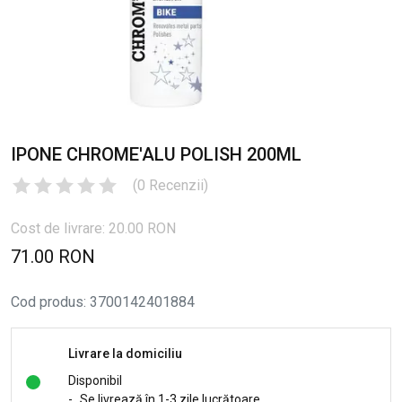
IPONE CHROME'ALU POLISH 200ML
(
0
Recenzii
)
Cost de livrare: 20.00 RON
71.00 RON
Cod produs
:
3700142401884
Livrare la domiciliu
Disponibil
-
Se livrează în 1-3 zile lucrătoare.