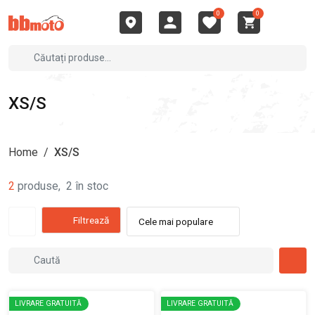
0
0
XS/S
Home
/
XS/S
2
produse
,
2
în stoc
Filtrează
Cele mai populare
LIVRARE GRATUITĂ
LIVRARE GRATUITĂ