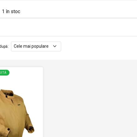
1
în stoc
după
:
UITĂ