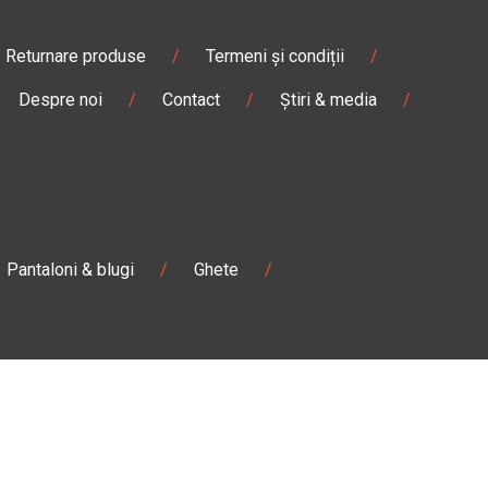
Returnare produse
/
Termeni și condiții
/
Despre noi
/
Contact
/
Știri & media
/
Pantaloni & blugi
/
Ghete
/
Magazin
Câmpulung M.
Str. Valea Seacă nr. 5
Câmpulung Moldovenesc, Suceava