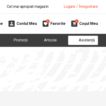
Cel mai apropiat magazin
Logare / Înregistrare
0
0
ne
Contul Meu
Favorite
Coșul Meu
Asistență
Promoții
Articole