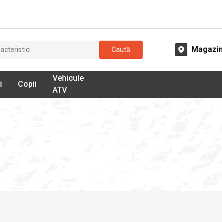
Magazi
Caută
Vehicule
i
Copii
ATV