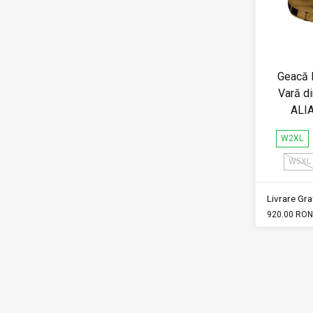
Geacă 
Vară d
ALI
W2XL
W5XL
Livrare Grat
920.00 RON