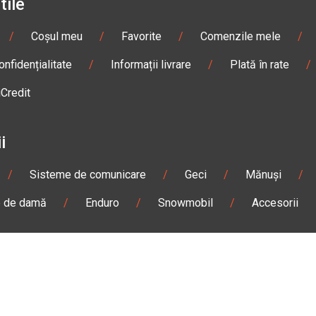
tile
/
Coșul meu
/
Favorite
/
Comenzile mele
/
onfidențialitate
/
Informații livrare
/
Plată în rate
/
iCredit
i
/
Sisteme de comunicare
/
Geci
/
Mănuși
/
e de damă
/
Enduro
/
Snowmobil
/
Accesorii
n
Gheorgheni
Magazin
Otopeni
olae Bălcescu Nr. 100
Str. Ferme D Nr. 2
eni, Harghita
Otopeni, Ilfov