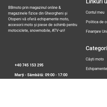
Linkuri u
BBmoto prin magazinul online &
Contul meu
magazinele fizice din Gheorgheni și
Otopeni vă oferă echipamente moto,
Politica de c
accesorii moto și piese de schimb pentru
motociclete, snowmobile, ATV-uri!
Finanțare Un
Categori
Căști moto
+40 745 153 295
Echipament
Marți - Sâmbătă: 09:00 - 17:00
Magazi
Str. Nic
Gheorgh