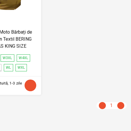
Moto Bărbați de
in Textil BERING
AS KING SIZE
W3XL
W4XL
WL
WXL
uită, 1-3 zile
1