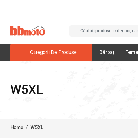
Categorii De Produse
Bărbați
Feme
W5XL
Home
/
W5XL