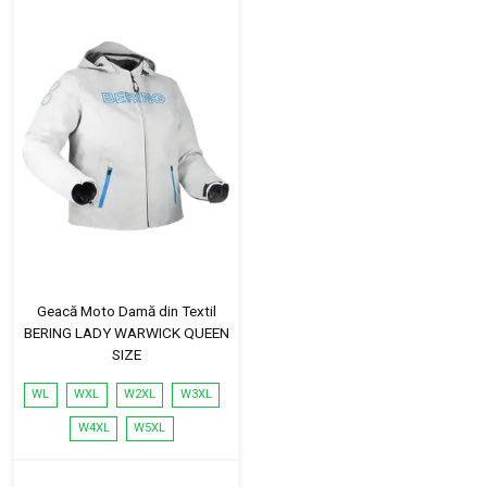
Geacă Moto Damă din Textil
BERING LADY WARWICK QUEEN
SIZE
WL
WXL
W2XL
W3XL
W4XL
W5XL