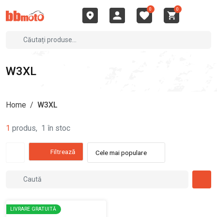
0
0
W3XL
Home
/
W3XL
1
produs
,
1
în stoc
Filtrează
Cele mai populare
LIVRARE GRATUITĂ