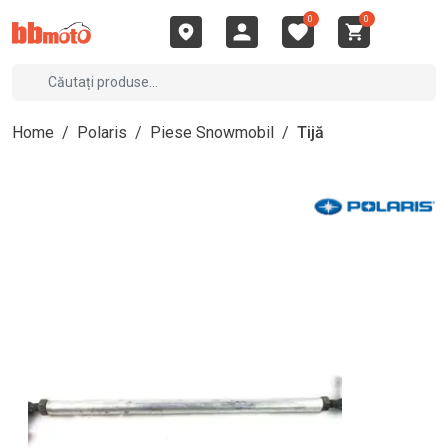
0
0
Home
/
Polaris
/
Piese Snowmobil
/
Tijă