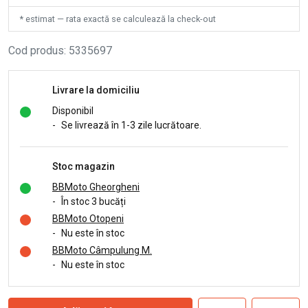
* estimat — rata exactă se calculează la check-out
Cod produs
:
5335697
Livrare la domiciliu
Disponibil
-
Se livrează în 1-3 zile lucrătoare.
Stoc magazin
BBMoto Gheorgheni
-
În stoc 3 bucăți
BBMoto Otopeni
-
Nu este în stoc
BBMoto Câmpulung M.
-
Nu este în stoc