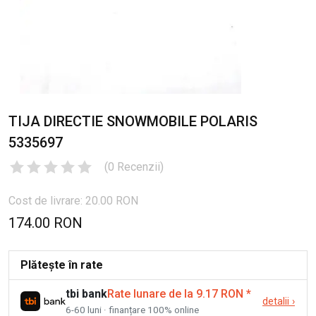
TIJA DIRECTIE SNOWMOBILE POLARIS
5335697
(
0
Recenzii
)
Cost de livrare: 20.00 RON
174.00 RON
Plătește în rate
tbi bank
Rate lunare de la 9.17 RON
*
detalii
›
6-60 luni · finanțare 100% online