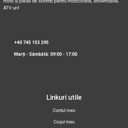
moto și piese de schimb pentru motociclete, snowmobile,
ATV-uri!
+40 745 153 295
Marți - Sâmbătă: 09:00 - 17:00
Linkuri utile
Contul meu
Coșul meu