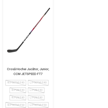
Crosă Hochei Jucător, Junior,
CCM JETSPEED FT7
R/P90TM/F40
L/P90TM/F40
R/P28/F40
L/P28/F40
R/P29/F40
L/P29/F40
R/P90TM/F50
L/P90TM/F50