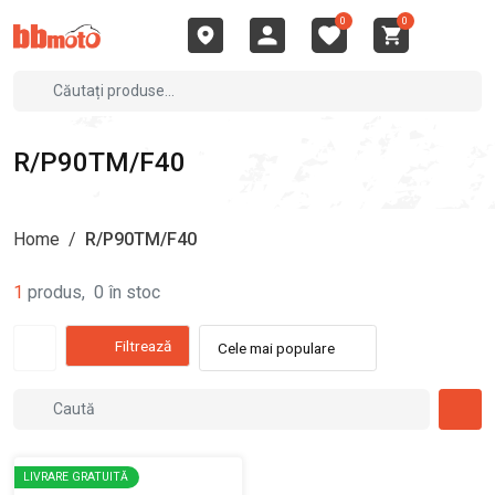
0
0
R/P90TM/F40
Home
/
R/P90TM/F40
1
produs
,
0
în stoc
Filtrează
Cele mai populare
LIVRARE GRATUITĂ