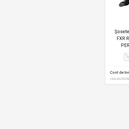
Șosete
FXR 
PE
S
Cost de li
166.00 RON