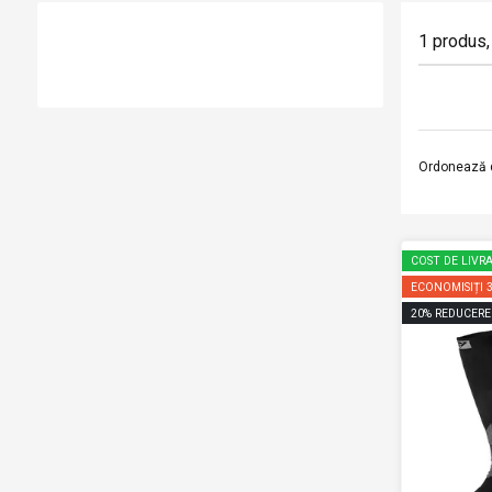
1
produs
,
Ordonează 
COST DE LIVRA
ECONOMISIȚI
20
%
REDUCERE