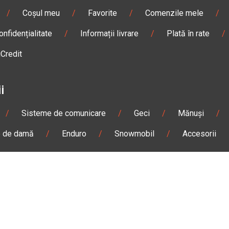
/
Coșul meu
/
Favorite
/
Comenzile mele
/
onfidențialitate
/
Informații livrare
/
Plată în rate
/
iCredit
i
/
Sisteme de comunicare
/
Geci
/
Mănuși
/
e de damă
/
Enduro
/
Snowmobil
/
Accesorii
n
Gheorgheni
Magazin
Otopeni
olae Bălcescu Nr. 100
Str. Ferme D Nr. 2
eni, Harghita
Otopeni, Ilfov
Sâmbătă: 09:00 - 17:00
Marți - Sâmbătă: 10:00 - 18