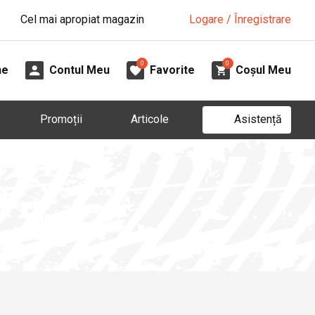
Cel mai apropiat magazin
Logare / Înregistrare
0
0
ne
Contul Meu
Favorite
Coșul Meu
Asistență
Promoții
Articole