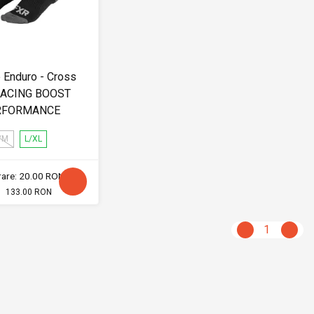
 Enduro - Cross
RACING BOOST
RFORMANCE
/M
L/XL
vrare: 20.00 RON
133.00 RON
1