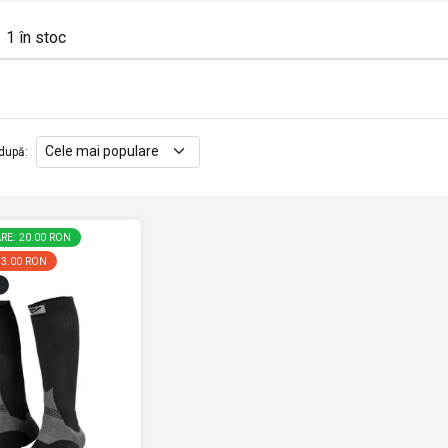
1
în stoc
după
:
RE: 20.00 RON
33.00 RON