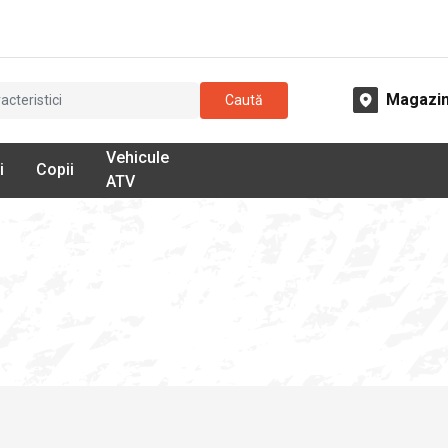
Magazi
Caută
Vehicule
i
Copii
ATV