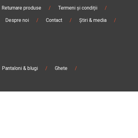
Returnare produse
/
Termeni și condiții
/
Despre noi
/
Contact
/
Știri & media
/
Pantaloni & blugi
/
Ghete
/
Magazin
Câmpulung M.
Str. Valea Seacă nr. 5
Câmpulung Moldovenesc, Suceava
:00
Marți - Sâmbătă: 10:00 - 18:00