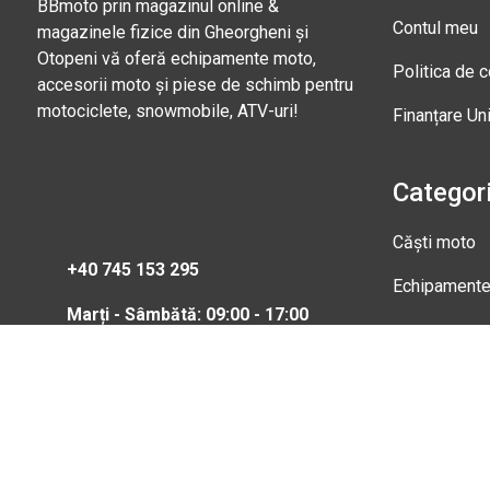
BBmoto prin magazinul online &
Contul meu
magazinele fizice din Gheorgheni și
Otopeni vă oferă echipamente moto,
Politica de c
accesorii moto și piese de schimb pentru
motociclete, snowmobile, ATV-uri!
Finanțare Un
Categori
Căști moto
+40 745 153 295
Echipament
Marți - Sâmbătă: 09:00 - 17:00
Magazi
Str. Nic
Gheorgh
Marți - 