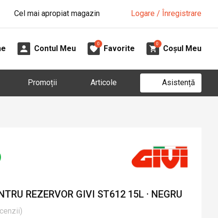
Cel mai apropiat magazin
Logare / Înregistrare
0
0
ne
Contul Meu
Favorite
Coșul Meu
Asistență
Promoții
Articole
TRU REZERVOR GIVI ST612 15L · NEGRU
cenzii
)