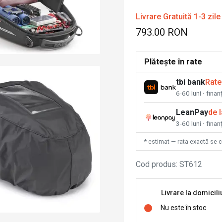
Livrare Gratuită 1-3 zile
793.00 RON
Plătește în rate
tbi bank
Rate
6-60 luni · fina
LeanPay
de 
3-60 luni · finan
* estimat — rata exactă se 
Cod produs
:
ST612
Livrare la domicili
Nu este în stoc