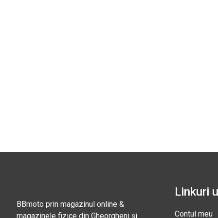
Linkuri u
BBmoto prin magazinul online &
Contul meu
magazinele fizice din Gheorgheni și