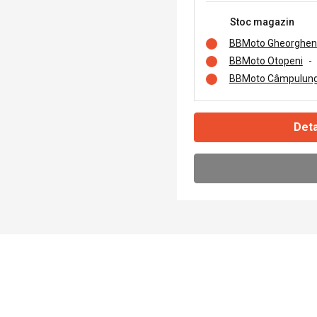
Stoc magazin
BBMoto Gheorghen
BBMoto Otopeni
-
BBMoto Câmpulung
Deta