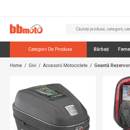
Categorii De Produse
Bărbați
Feme
Home
/
Givi
/
Accesorii Motociclete
/
Geantă Rezervor