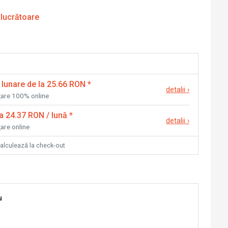
 lucrătoare
 lunare de la 25.66 RON
*
detalii
›
nțare 100% online
la 24.37 RON / lună
*
detalii
›
țare online
calculează la check-out
u