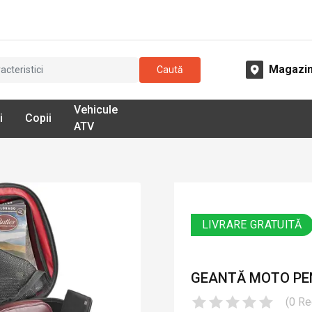
Magazi
Caută
Vehicule
i
Copii
ATV
LIVRARE GRATUITĂ
GEANTĂ MOTO PEN
(
0
Re