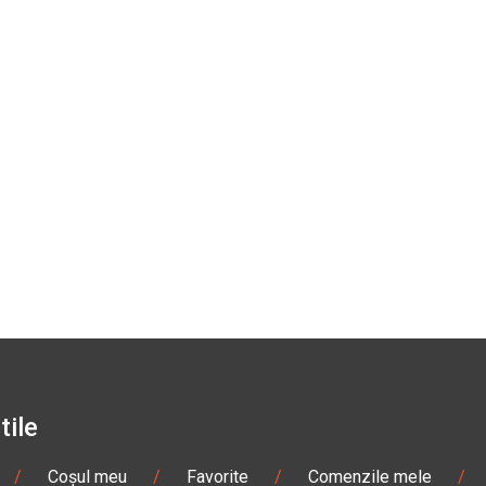
tile
/
Coșul meu
/
Favorite
/
Comenzile mele
/