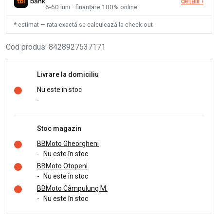
detalii
›
6-60 luni · finanțare 100% online
* estimat — rata exactă se calculează la check-out
Cod produs
:
8428927537171
Livrare la domiciliu
Nu este în stoc
-
Stoc magazin
BBMoto Gheorgheni
-
Nu este în stoc
BBMoto Otopeni
-
Nu este în stoc
BBMoto Câmpulung M.
-
Nu este în stoc