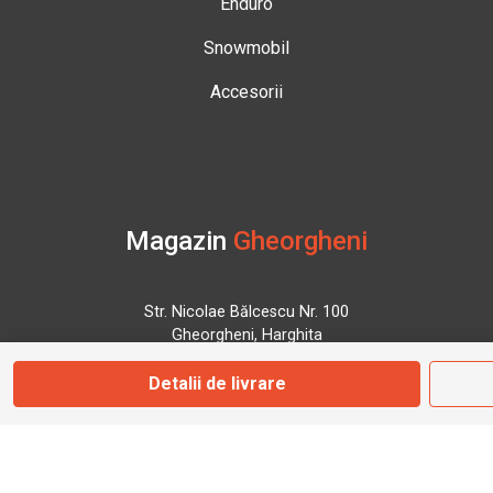
Enduro
Snowmobil
Accesorii
Magazin
Gheorgheni
Str. Nicolae Bălcescu Nr. 100
Gheorgheni, Harghita
Detalii de livrare
Marți - Sâmbătă: 09:00 - 17:00
0745 153 295