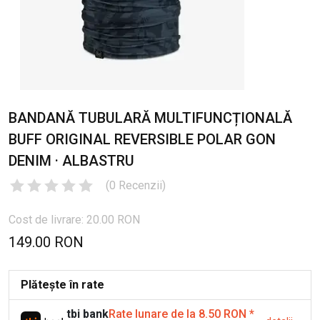
BANDANĂ TUBULARĂ MULTIFUNCȚIONALĂ
BUFF ORIGINAL REVERSIBLE POLAR GON
DENIM · ALBASTRU
(
0
Recenzii
)
Cost de livrare: 20.00 RON
149.00 RON
Plătește în rate
tbi bank
Rate lunare de la 8.50 RON
*