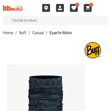
0
0
Home
/
Buff
/
Casual
/
Eșarfe Moto