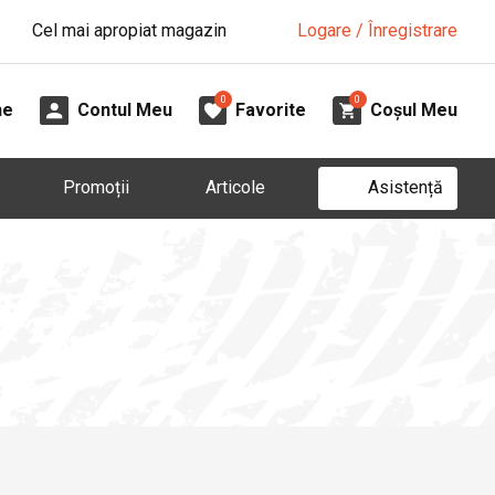
Cel mai apropiat magazin
Logare / Înregistrare
0
0
ne
Contul Meu
Favorite
Coșul Meu
Asistență
Promoții
Articole