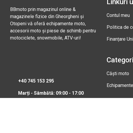
Linkuri u
BBmoto prin magazinul online &
Contul meu
magazinele fizice din Gheorgheni și
Otopeni vă oferă echipamente moto,
Politica de c
accesorii moto și piese de schimb pentru
motociclete, snowmobile, ATV-uri!
Finanțare Un
Categori
Căști moto
+40 745 153 295
Echipament
Marți - Sâmbătă: 09:00 - 17:00
Magazi
Str. Nic
Gheorgh