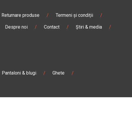
Returnare produse
/
Termeni și condiții
/
Despre noi
/
Contact
/
Știri & media
/
Pantaloni & blugi
/
Ghete
/
Magazin
Câmpulung M.
Str. Valea Seacă nr. 5
Câmpulung Moldovenesc, Suceava