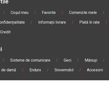
tile
/
Coșul meu
/
Favorite
/
Comenzile mele
/
onfidențialitate
/
Informații livrare
/
Plată în rate
/
iCredit
i
/
Sisteme de comunicare
/
Geci
/
Mănuși
/
e de damă
/
Enduro
/
Snowmobil
/
Accesorii
n
Gheorgheni
Magazin
Otopeni
olae Bălcescu Nr. 100
Str. Ferme D Nr. 2
eni, Harghita
Otopeni, Ilfov