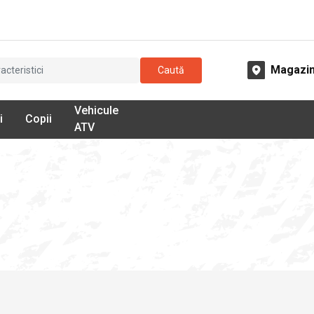
Magazi
Caută
Vehicule
i
Copii
ATV