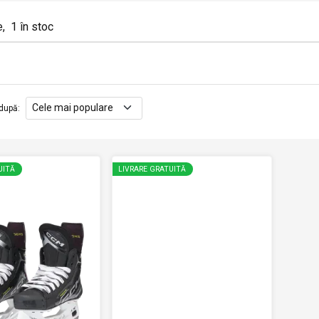
e
,
1
în stoc
după
:
UITĂ
LIVRARE GRATUITĂ