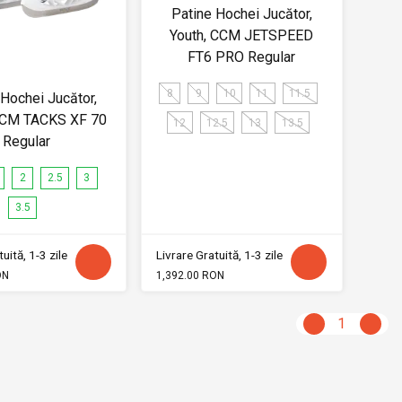
Patine Hochei Jucător,
Youth, CCM JETSPEED
FT6 PRO Regular
8
9
10
11
11.5
 Hochei Jucător,
 CCM TACKS XF 70
12
12.5
13
13.5
Regular
2
2.5
3
3.5
uită, 1-3 zile
Livrare Gratuită, 1-3 zile
ON
1,392.00 RON
1