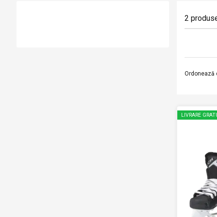
2
produs
Ordonează 
LIVRARE GRAT