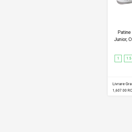
Patine
Junior,
1
1.5
Livrare Grat
1,607.00 R