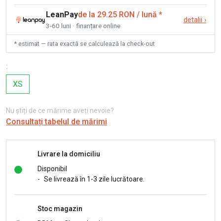
LeanPay
de la 29.25 RON / lună
*
detalii
›
3-60 luni · finanțare online
* estimat — rata exactă se calculează la check-out
:
XS
Nu știți de ce mărime aveți nevoie?
Consultați tabelul de mărimi
Livrare la domiciliu
Disponibil
-
Se livrează în 1-3 zile lucrătoare.
Stoc magazin