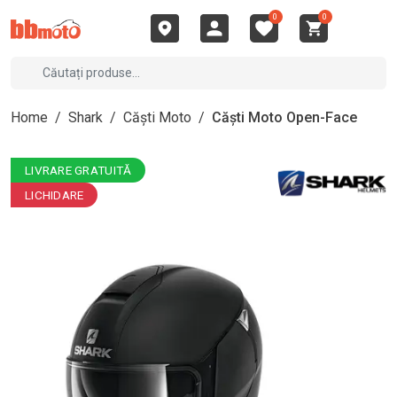
0
0
Home
/
Shark
/
Căști Moto
/
Căști Moto Open-Face
LIVRARE GRATUITĂ
LICHIDARE