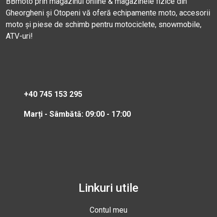
BBmoto prin magazinul online & magazinele fizice din
Gheorgheni și Otopeni vă oferă echipamente moto, accesorii
moto și piese de schimb pentru motociclete, snowmobile,
ATV-uri!
+40 745 153 295
Marți - Sâmbătă: 09:00 - 17:00
Linkuri utile
Contul meu