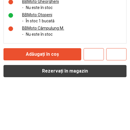
BBMoto Gheorgheni
-
Nu este în stoc
BBMoto Otopeni
-
În stoc 1 bucată
BBMoto Câmpulung M.
-
Nu este în stoc
Adăugați în coș
Rezervați în magazin