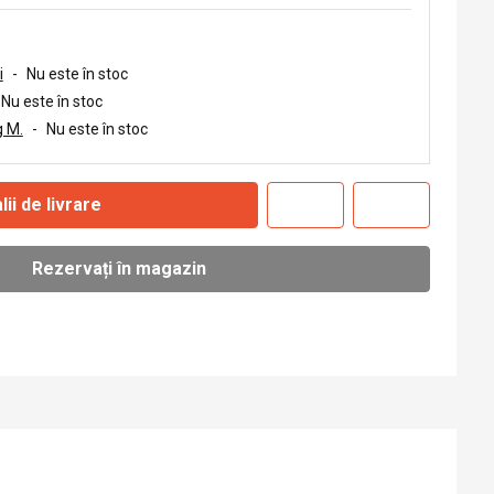
i
-
Nu este în stoc
Nu este în stoc
 M.
-
Nu este în stoc
lii de livrare
Rezervați în magazin