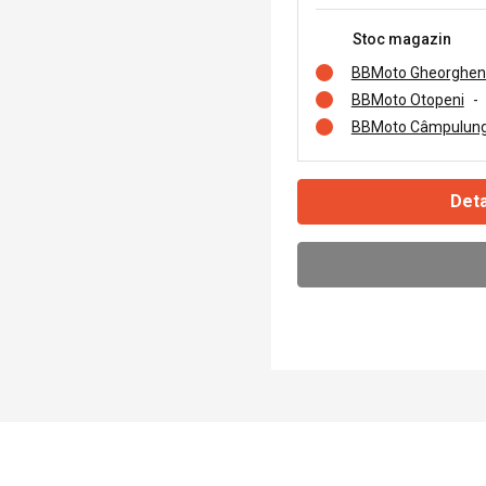
Stoc magazin
BBMoto Gheorghen
BBMoto Otopeni
-
BBMoto Câmpulung
Deta