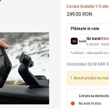
Livrare Gratuită 1-3 zile
249.00 RON
Plătește în rate
tbi bank
Rate
6-60 luni · fina
* estimat — rata exactă se 
Cod produs
:
QLM-CAR-5
!
Acest produs nu mai 
Livrare la domicili
Nu este în stoc