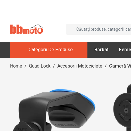
Categorii De Produse
Bărbați
Feme
Home
/
Quad Lock
/
Accesorii Motociclete
/
Cameră V