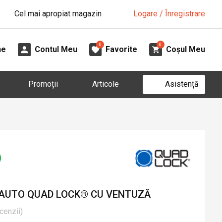
Cel mai apropiat magazin
Logare / Înregistrare
0
0
ne
Contul Meu
Favorite
Coșul Meu
Asistență
Promoții
Articole
 AUTO QUAD LOCK® CU VENTUZĂ
cenzii
)