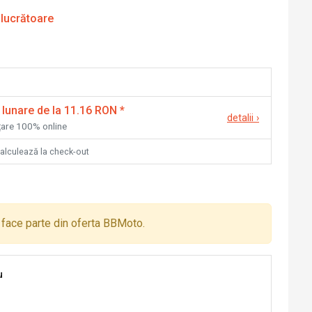
 lucrătoare
 lunare de la 11.16 RON
*
detalii
›
nțare 100% online
calculează la check-out
face parte din oferta BBMoto.
u