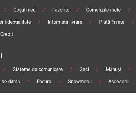
/
Coșul meu
/
Favorite
/
Comenzile mele
/
onfidențialitate
/
Informații livrare
/
Plată în rate
/
iCredit
i
/
Sisteme de comunicare
/
Geci
/
Mănuși
/
e de damă
/
Enduro
/
Snowmobil
/
Accesorii
n
Gheorgheni
Magazin
Otopeni
olae Bălcescu Nr. 100
Str. Ferme D Nr. 2
eni, Harghita
Otopeni, Ilfov
Sâmbătă: 09:00 - 17:00
Marți - Sâmbătă: 10:00 - 18