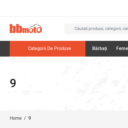
Categorii De Produse
Bărbați
Feme
9
Home
/
9