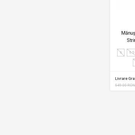
Mănuși
Str
6
6.5
Livrare Grat
549.00 RON