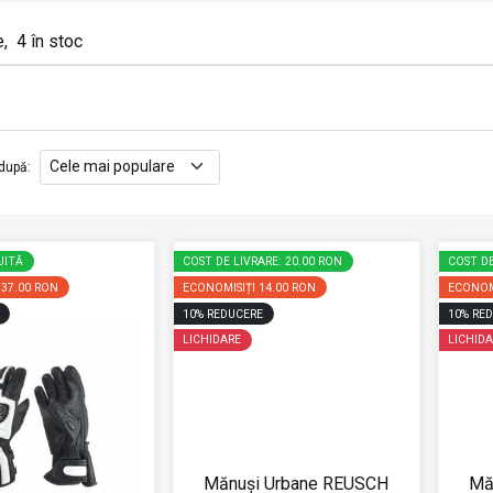
e
,
4
în stoc
după
:
UITĂ
COST DE LIVRARE: 20.00 RON
COST DE
137.00 RON
ECONOMISIȚI
14.00 RON
ECONOM
10
%
REDUCERE
10
%
RED
LICHIDARE
LICHIDA
Mănuși Urbane REUSCH
Mă