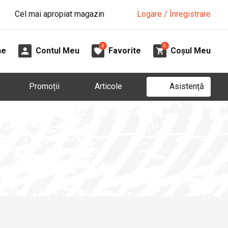
Cel mai apropiat magazin
Logare / Înregistrare
0
0
ne
Contul Meu
Favorite
Coșul Meu
Asistență
Promoții
Articole