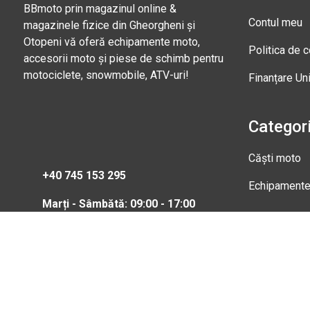
BBmoto prin magazinul online &
Contul meu
magazinele fizice din Gheorgheni și
Otopeni vă oferă echipamente moto,
Politica de c
accesorii moto și piese de schimb pentru
motociclete, snowmobile, ATV-uri!
Finanțare Un
Categori
Căști moto
+40 745 153 295
Echipament
Marți - Sâmbătă: 09:00 - 17:00
Magazi
Str. Nic
Gheorgh
Marți - 