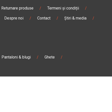
Returnare produse
/
Termeni și condiții
/
Despre noi
/
Contact
/
Știri & media
/
Pantaloni & blugi
/
Ghete
/
Magazin
Câmpulung M.
Str. Valea Seacă nr. 5
Câmpulung Moldovenesc, Suceava
:00
Marți - Sâmbătă: 10:00 - 18:00