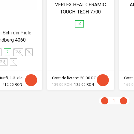
VERTEX HEAT CERAMIC
A
TOUCH-TECH 7700
10
 Schi din Piele
indberg 4060
7
7.5
8
8.5
9
uită, 1-3 zile
Cost de livrare: 20.00 RON
Cost 
412.00 RON
139.00 RON
125.00 RON
169.0
1