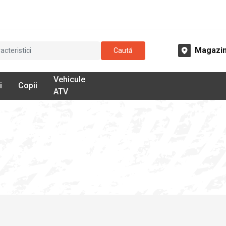
Magazi
Caută
Vehicule
i
Copii
ATV