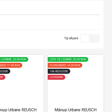
Tip afișare
 LIVRARE: 20.00 RON
COST DE LIVRARE: 20.00 RON
ISIȚI
17.00 RON
ECONOMISIȚI
14.00 RON
UCERE
10
%
REDUCERE
RE
LICHIDARE
nuși Urbane REUSCH
Mănuși Urbane REUSCH