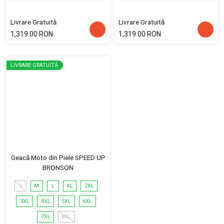
Livrare Gratuită
Livrare Gratuită
1,319.00 RON
1,319.00 RON
LIVRARE GRATUITĂ
Geacă Moto din Piele SPEED UP
BRONSON
S
M
L
XL
2XL
3XL
4XL
5XL
6XL
7XL
8XL