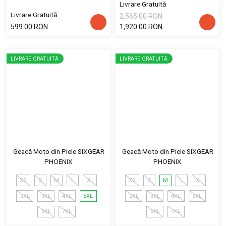
Livrare Gratuită
Livrare Gratuită
2,565.00 RON
599.00 RON
1,920.00 RON
LIVRARE GRATUITĂ
LIVRARE GRATUITĂ
Geacă Moto din Piele SIXGEAR
Geacă Moto din Piele SIXGEAR
PHOENIX
PHOENIX
XS
S
M
L
XL
XS
S
M
L
XL
2XL
3XL
4XL
5XL
2XL
3XL
4XL
5XL
6XL
7XL
6XL
7XL