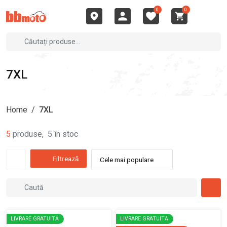
0
0
7XL
Home
/
7XL
5
produse
,
5
în stoc
Filtrează
Cele mai populare
LIVRARE GRATUITĂ
LIVRARE GRATUITĂ