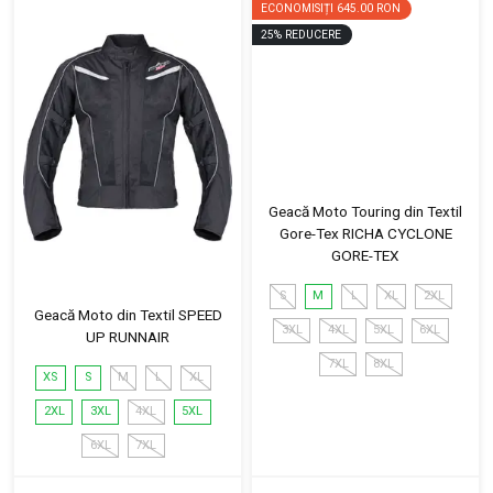
ECONOMISIȚI
645.00 RON
25
%
REDUCERE
Geacă Moto Touring din Textil
Gore-Tex RICHA CYCLONE
GORE-TEX
S
M
L
XL
2XL
Geacă Moto din Textil SPEED
3XL
4XL
5XL
6XL
UP RUNNAIR
7XL
8XL
XS
S
M
L
XL
2XL
3XL
4XL
5XL
6XL
7XL