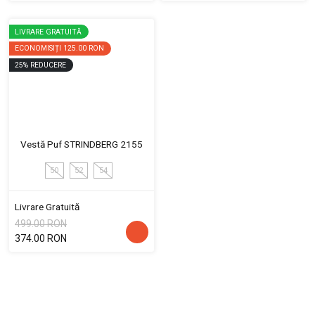
LIVRARE GRATUITĂ
ECONOMISIȚI
125.00 RON
25
%
REDUCERE
Vestă Puf STRINDBERG 2155
50
52
54
Livrare Gratuită
499.00 RON
374.00 RON