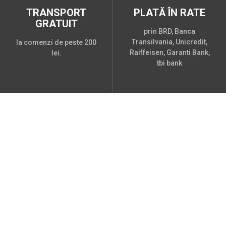
TRANSPORT
PLATĂ ÎN RATE
GRATUIT
prin BRD, Banca
Transilvania, Unicredit,
la comenzi de peste 200
Raiffeisen, Garanti Bank,
lei.
tbi bank