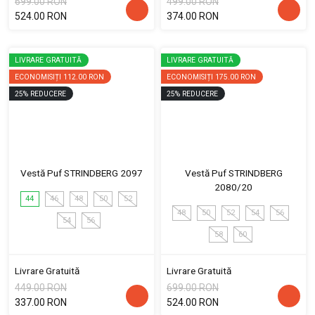
699.00 RON
499.00 RON
524.00 RON
374.00 RON
LIVRARE GRATUITĂ
LIVRARE GRATUITĂ
ECONOMISIȚI
112.00 RON
ECONOMISIȚI
175.00 RON
25
%
REDUCERE
25
%
REDUCERE
Vestă Puf STRINDBERG 2097
Vestă Puf STRINDBERG
2080/20
44
46
48
50
52
48
50
52
54
56
54
56
58
60
Livrare Gratuită
Livrare Gratuită
449.00 RON
699.00 RON
337.00 RON
524.00 RON