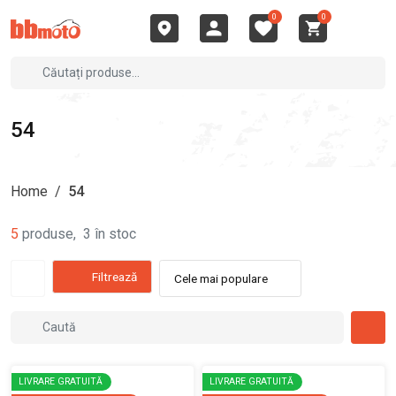
0
0
54
Home
/
54
5
produse
,
3
în stoc
Filtrează
Cele mai populare
LIVRARE GRATUITĂ
LIVRARE GRATUITĂ