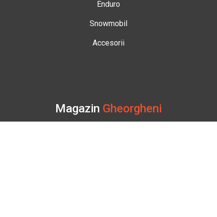
Enduro
Snowmobil
Accesorii
Magazin
Gheorgheni
Str. Nicolae Bălcescu Nr. 100
Gheorgheni, Harghita
Marți - Sâmbătă: 09:00 - 17:00
0745 153 295