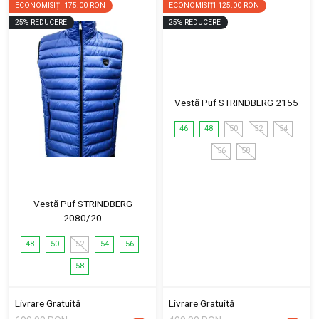
ECONOMISIȚI
175.00 RON
ECONOMISIȚI
125.00 RON
25
%
REDUCERE
25
%
REDUCERE
Vestă Puf STRINDBERG 2155
46
48
50
52
54
56
58
Vestă Puf STRINDBERG
2080/20
48
50
52
54
56
58
Livrare Gratuită
Livrare Gratuită