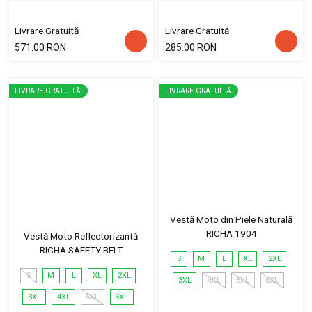
Livrare Gratuită
Livrare Gratuită
571.00 RON
285.00 RON
LIVRARE GRATUITĂ
LIVRARE GRATUITĂ
Vestă Moto din Piele Naturală
RICHA 1904
Vestă Moto Reflectorizantă
RICHA SAFETY BELT
S
M
L
XL
2XL
S
M
L
XL
2XL
3XL
4XL
5XL
6XL
3XL
4XL
5XL
6XL