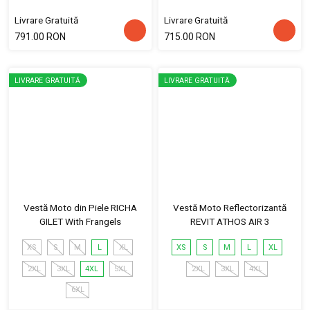
Livrare Gratuită
Livrare Gratuită
791.00 RON
715.00 RON
LIVRARE GRATUITĂ
LIVRARE GRATUITĂ
Vestă Moto din Piele RICHA
Vestă Moto Reflectorizantă
GILET With Frangels
REVIT ATHOS AIR 3
XS
S
M
L
XL
XS
S
M
L
XL
2XL
3XL
4XL
5XL
2XL
3XL
4XL
6XL