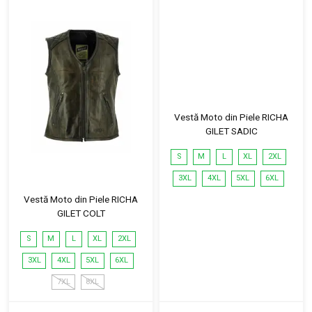
Vestă Moto din Piele RICHA
GILET SADIC
S
M
L
XL
2XL
3XL
4XL
5XL
6XL
Vestă Moto din Piele RICHA
GILET COLT
S
M
L
XL
2XL
3XL
4XL
5XL
6XL
7XL
8XL