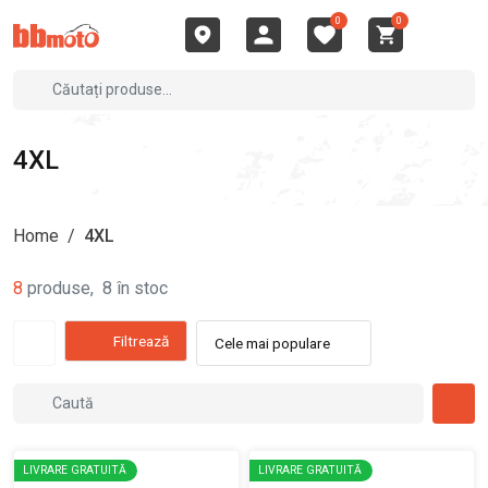
0
0
4XL
Home
/
4XL
8
produse
,
8
în stoc
Filtrează
Cele mai populare
LIVRARE GRATUITĂ
LIVRARE GRATUITĂ