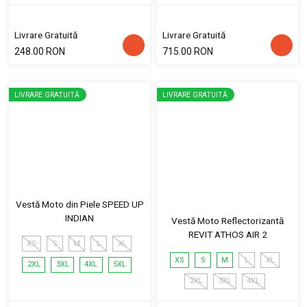
Livrare Gratuită
Livrare Gratuită
248.00 RON
715.00 RON
LIVRARE GRATUITĂ
LIVRARE GRATUITĂ
Vestă Moto din Piele SPEED UP
INDIAN
Vestă Moto Reflectorizantă
REVIT ATHOS AIR 2
XS
S
M
L
XL
XS
S
M
L
XL
2XL
3XL
4XL
5XL
2XL
3XL
4XL