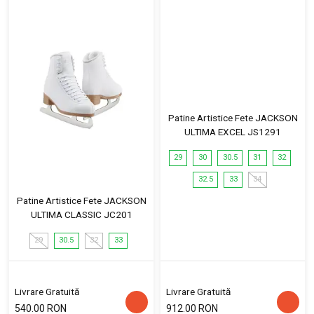
Patine Artistice Fete JACKSON
ULTIMA EXCEL JS1291
29
30
30.5
31
32
32.5
33
34
Patine Artistice Fete JACKSON
ULTIMA CLASSIC JC201
29
30.5
32
33
Livrare Gratuită
Livrare Gratuită
540.00 RON
912.00 RON