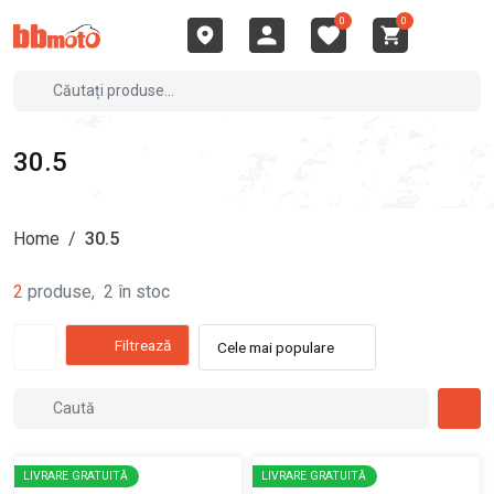
0
0
30.5
Home
/
30.5
2
produse
,
2
în stoc
Filtrează
Cele mai populare
LIVRARE GRATUITĂ
LIVRARE GRATUITĂ