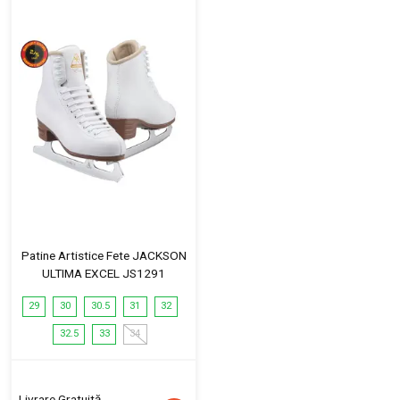
Patine Artistice Fete JACKSON
ULTIMA EXCEL JS1291
29
30
30.5
31
32
32.5
33
34
Livrare Gratuită