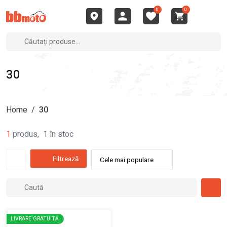
0
0
30
Home
/
30
1
produs
,
1
în stoc
Filtrează
Cele mai populare
LIVRARE GRATUITĂ