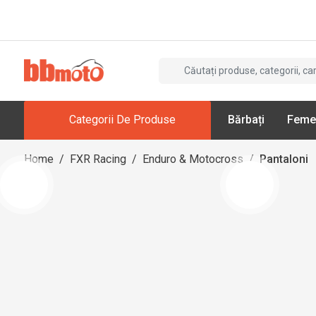
Categorii De Produse
Bărbați
Feme
Home
/
FXR Racing
/
Enduro & Motocross
/
Pantaloni