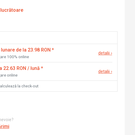
 lucrătoare
 lunare de la 23.98 RON
*
detalii
›
nțare 100% online
la 22.63 RON / lună
*
detalii
›
țare online
calculează la check-out
 nevoie?
ărimi