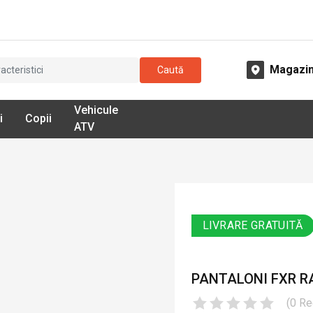
Magazi
Caută
Vehicule
i
Copii
ATV
LIVRARE GRATUITĂ
PANTALONI FXR R
(
0
Re