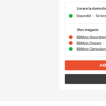
Livrare la domicili
Disponibil
-
Se livr
Stoc magazin
BBMoto Gheorghen
BBMoto Otopeni
-
BBMoto Câmpulung
Adă