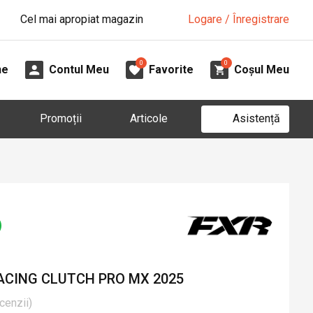
Cel mai apropiat magazin
Logare / Înregistrare
0
0
ne
Contul Meu
Favorite
Coșul Meu
Asistență
Promoții
Articole
ACING CLUTCH PRO MX 2025
cenzii
)