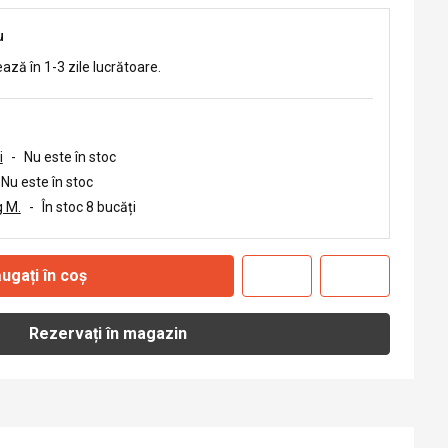
u
ează în 1-3 zile lucrătoare.
i
-
Nu este în stoc
Nu este în stoc
 M.
-
În stoc 8 bucăți
ugați în coș
Rezervați în magazin