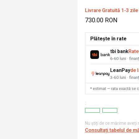
Livrare Gratuită 1-3 zile
730.00 RON
Plătește în rate
tbi bank
Rate
6-60 luni · fina
LeanPay
de 
3-60 luni · finan
* estimat — rata exactă se 
:
Nu știți de ce mărime aveți
Consultați tabelul de m