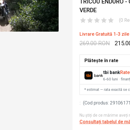
TRICOU ENDURO - 
VERDE
(
0
Re
Livrare Gratuită 1-3 zile
269.00 RON
215.0
Plătește în rate
tbi bank
Rate
6-60 luni · fina
* estimat — rata exactă se 
:
(
Cod produs
:
2910617
Nu știți de ce mărime aveți
Consultați tabelul de m