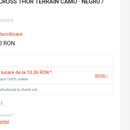
CROSS THOR TERRAIN CAMO · NEGRU /
cenzii
)
 lucrătoare
0 RON
 lunare de la 10.26 RON
*
detalii
›
nțare 100% online
calculează la check-out
1
)
 nevoie?
ărimi