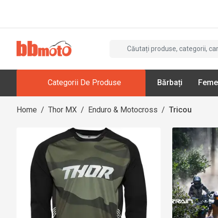
Categorii De Produse
Bărbați
Feme
Home
/
Thor MX
/
Enduro & Motocross
/
Tricou