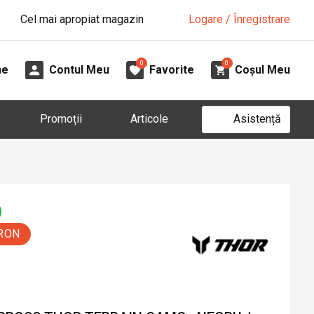
Cel mai apropiat magazin
Logare / Înregistrare
0
0
ne
Contul Meu
Favorite
Coșul Meu
Asistență
Promoții
Articole
 RON