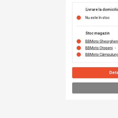
Livrare la domicili
Nu este în stoc
Stoc magazin
BBMoto Gheorghen
BBMoto Otopeni
-
BBMoto Câmpulung
Deta