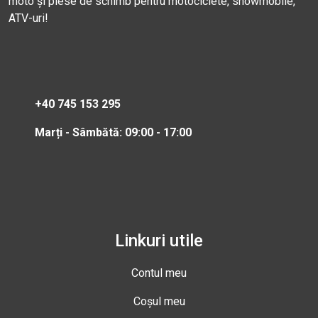
moto și piese de schimb pentru motociclete, snowmobile,
ATV-uri!
+40 745 153 295
Marți - Sâmbătă: 09:00 - 17:00
Linkuri utile
Contul meu
Coșul meu