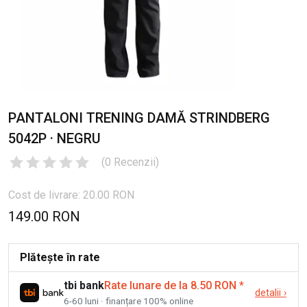
PANTALONI TRENING DAMĂ STRINDBERG
5042P · NEGRU
(
0
Recenzii
)
Cost de livrare: 20.00 RON
149.00 RON
Plătește în rate
tbi bank
Rate lunare de la 8.50 RON
*
detalii
›
6-60 luni · finanțare 100% online