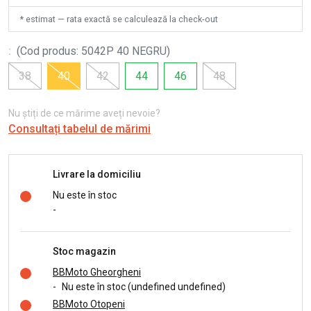
* estimat — rata exactă se calculează la check-out
:
(
Cod produs
:
5042P 40 NEGRU
)
38
40
42
44
46
48
Nu știți de ce mărime aveți nevoie?
Consultați tabelul de mărimi
Livrare la domiciliu
Nu este în stoc
-
Stoc magazin
BBMoto Gheorgheni
-
Nu este în stoc (undefined undefined)
BBMoto Otopeni