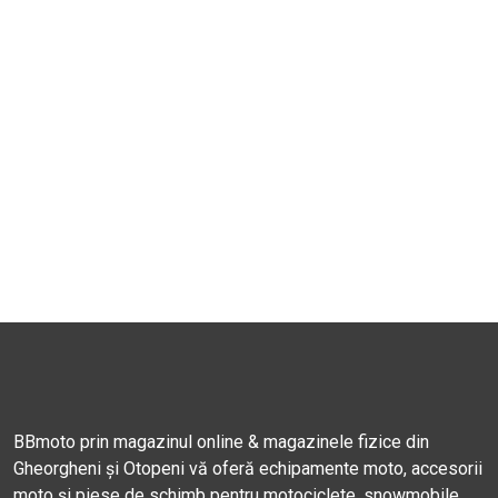
BBmoto prin magazinul online & magazinele fizice din
Gheorgheni și Otopeni vă oferă echipamente moto, accesorii
moto și piese de schimb pentru motociclete, snowmobile,