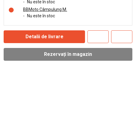
-
Nu este în stoc
BBMoto Câmpulung M.
-
Nu este în stoc
Detalii de livrare
Rezervați în magazin