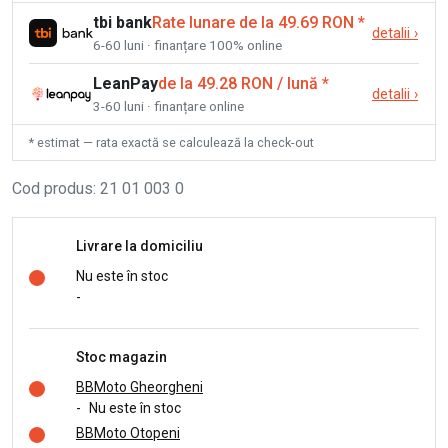
tbi bank
Rate lunare de la 49.69 RON
*
detalii
›
6-60 luni · finanțare 100% online
LeanPay
de la 49.28 RON / lună
*
detalii
›
3-60 luni · finanțare online
* estimat — rata exactă se calculează la check-out
Cod produs
:
21 01 003 0
Livrare la domiciliu
Nu este în stoc
-
Stoc magazin
BBMoto Gheorgheni
-
Nu este în stoc
BBMoto Otopeni