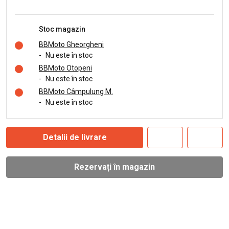
Stoc magazin
BBMoto Gheorgheni
-
Nu este în stoc
BBMoto Otopeni
-
Nu este în stoc
BBMoto Câmpulung M.
-
Nu este în stoc
Detalii de livrare
Rezervați în magazin